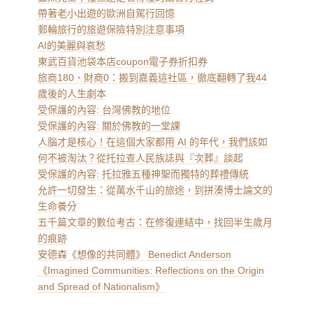
帶著老小出遊的歐洲自駕行回憶
郵輪旅行的旅遊保險特別注意事項
AI的美麗與哀愁
東武百貨池袋本店coupon電子券折扣券
旅商180、財商0：搬到嘉義這社區，徹底翻轉了我44
歲後的人生劇本
受保護的內容: 台灣佛教的地位
受保護的內容: 關於佛教的一堂課
人腦才是核心！在這個大家都用 AI 的年代，我們該如
何不被淘汰？從托拉查人民族誌與『次葬』談起
受保護的內容: 托拉雅五種神聖而獨特的葬禮傳統
允許一切發生：從萬水千山的旅途，到拼湊博士論文的
生命養分
五千篇文章的數位考古：在修復連結中，找回半生歲月
的痕跡
安德森《想像的共同體》 Benedict Anderson
《Imagined Communities: Reflections on the Origin
and Spread of Nationalism》