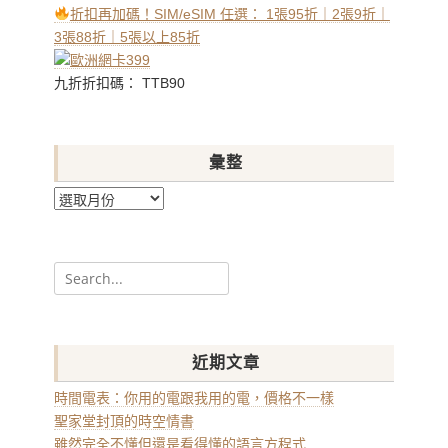
折扣再加碼！SIM/eSIM 任選： 1張95折｜2張9折｜
3張88折｜5張以上85折
九折折扣碼： TTB90
彙整
彙
整
Search
for:
近期文章
時間電表：你用的電跟我用的電，價格不一樣
聖家堂封頂的時空情書
雖然完全不懂但還是看得懂的語言方程式