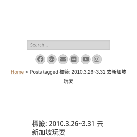
Search
for:
Facebook
Googleplus
Email
Flickr
YouTube
Instagram
Home
>
Posts tagged
標籤:
2010.3.26~3.31 去新加坡
玩耍
標籤:
2010.3.26~3.31 去
新加坡玩耍