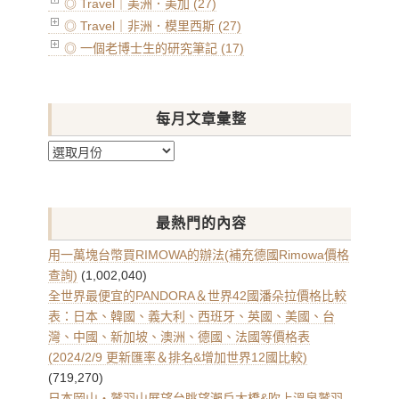
◎ Travel｜美洲．美加 (27)
◎ Travel｜非洲．模里西斯 (27)
◎ 一個老博士生的研究筆記 (17)
每月文章彙整
每
月
文
章
最熱門的內容
彙
整
用一萬塊台幣買RIMOWA的辦法(補充德國Rimowa價格
查詢)
(1,002,040)
全世界最便宜的PANDORA＆世界42國潘朵拉價格比較
表：日本、韓國、義大利、西班牙、英國、美國、台
灣、中國、新加坡、澳洲、德國、法國等價格表
(2024/2/9 更新匯率＆排名&增加世界12國比較)
(719,270)
日本岡山・鷲羽山展望台眺望瀨戶大橋&吹上溫泉鷲羽