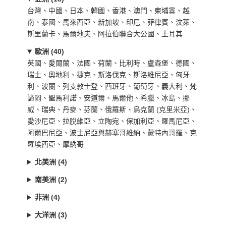
台灣、中國、日本、韓國、香港、澳門、柬埔寨、越
南、泰國、馬來西亞、新加坡、印尼、菲律賓、汶萊、
斯里蘭卡、馬爾地夫、阿拉伯聯合大公國、土耳其
歐洲 (40)
英國、愛爾蘭、法國、荷蘭、比利時、盧森堡、德國、
瑞士、奧地利、捷克、斯洛伐克、斯洛維尼亞、匈牙
利、波蘭、列支敦士登、西班牙、葡萄牙、義大利、梵
諦岡、聖馬利諾、安道爾、馬爾他、希臘、冰島、挪
威、瑞典、丹麥、芬蘭、俄羅斯、烏克蘭 (克里米亞)、
愛沙尼亞、拉脫維亞、立陶宛、保加利亞、羅馬尼亞、
阿爾巴尼亞、波士尼亞與赫塞哥維納、蒙特內哥羅、克
羅埃西亞、摩納哥
北美洲 (4)
南美洲 (2)
非洲 (4)
大洋洲 (3)