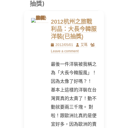
抽獎)
2012杭州之旅戰
利品：大長今韓服
洋裝(已抽獎)
Posted
Author
2012/05/01
艾瑪
on
Leave a comment
最後一件洋裝被我稱之
為「大長今韓服風」！
因為太像了好嗎？！
基本上這樣的洋裝在台
灣買真的太貴了！動不
動就要兩三千塊。 對
啦！跟歐洲比真的是便
宜好多，因為歐洲的賣