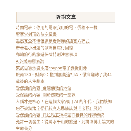
近期文章
時間電表：你用的電跟我用的電，價格不一樣
聖家堂封頂的時空情書
雖然完全不懂但還是看得懂的語言方程式
帶著老小出遊的歐洲自駕行回憶
郵輪旅行的旅遊保險特別注意事項
AI的美麗與哀愁
東武百貨池袋本店coupon電子券折扣券
旅商180、財商0：搬到嘉義這社區，徹底翻轉了我44
歲後的人生劇本
受保護的內容: 台灣佛教的地位
受保護的內容: 關於佛教的一堂課
人腦才是核心！在這個大家都用 AI 的年代，我們該如
何不被淘汰？從托拉查人民族誌與『次葬』談起
受保護的內容: 托拉雅五種神聖而獨特的葬禮傳統
允許一切發生：從萬水千山的旅途，到拼湊博士論文的
生命養分