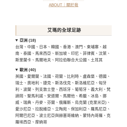
ABOUT｜關於我
艾瑪的全球足跡
亞洲 (18)
台灣、中國、日本、韓國、香港、澳門、柬埔寨、越
南、泰國、馬來西亞、新加坡、印尼、菲律賓、汶萊、
斯里蘭卡、馬爾地夫、阿拉伯聯合大公國、土耳其
歐洲 (40)
英國、愛爾蘭、法國、荷蘭、比利時、盧森堡、德國、
瑞士、奧地利、捷克、斯洛伐克、斯洛維尼亞、匈牙
利、波蘭、列支敦士登、西班牙、葡萄牙、義大利、梵
諦岡、聖馬利諾、安道爾、馬爾他、希臘、冰島、挪
威、瑞典、丹麥、芬蘭、俄羅斯、烏克蘭 (克里米亞)、
愛沙尼亞、拉脫維亞、立陶宛、保加利亞、羅馬尼亞、
阿爾巴尼亞、波士尼亞與赫塞哥維納、蒙特內哥羅、克
羅埃西亞、摩納哥