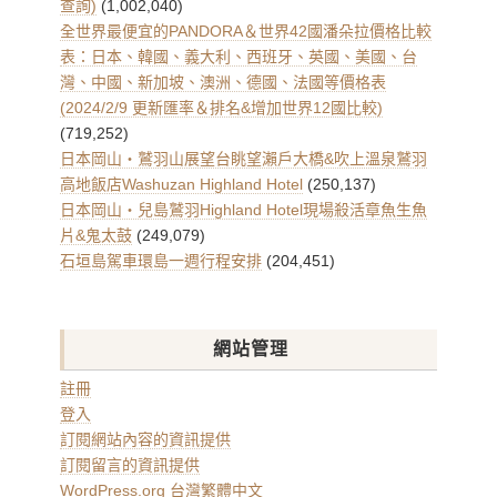
查詢)
(1,002,040)
全世界最便宜的PANDORA＆世界42國潘朵拉價格比較
表：日本、韓國、義大利、西班牙、英國、美國、台
灣、中國、新加坡、澳洲、德國、法國等價格表
(2024/2/9 更新匯率＆排名&增加世界12國比較)
(719,252)
日本岡山・鷲羽山展望台眺望瀨戶大橋&吹上溫泉鷲羽
高地飯店Washuzan Highland Hotel
(250,137)
日本岡山・兒島鷲羽Highland Hotel現場殺活章魚生魚
片&鬼太鼓
(249,079)
石垣島駕車環島一週行程安排
(204,451)
網站管理
註冊
登入
訂閱網站內容的資訊提供
訂閱留言的資訊提供
WordPress.org 台灣繁體中文