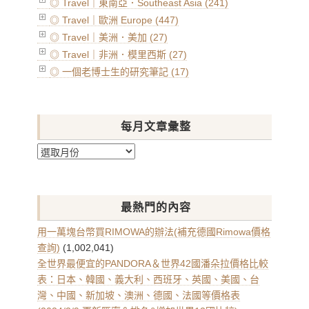
◎ Travel｜東南亞．Southeast Asia (241)
◎ Travel｜歐洲 Europe (447)
◎ Travel｜美洲．美加 (27)
◎ Travel｜非洲．模里西斯 (27)
◎ 一個老博士生的研究筆記 (17)
每月文章彙整
每
月
文
章
最熱門的內容
彙
整
用一萬塊台幣買RIMOWA的辦法(補充德國Rimowa價格
查詢)
(1,002,041)
全世界最便宜的PANDORA＆世界42國潘朵拉價格比較
表：日本、韓國、義大利、西班牙、英國、美國、台
灣、中國、新加坡、澳洲、德國、法國等價格表