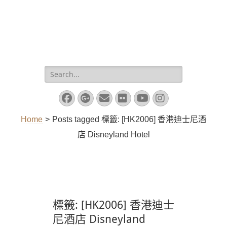
Search
for:
Facebook
Googleplus
Email
Flickr
YouTube
Instagram
Home
>
Posts tagged
標籤:
[HK2006] 香港迪士尼酒
店 Disneyland Hotel
標籤:
[HK2006] 香港迪士
尼酒店 Disneyland