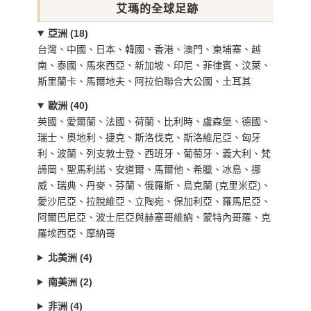
艾瑪的全球足跡
亞洲 (18)
台灣、中國、日本、韓國、香港、澳門、柬埔寨、越
南、泰國、馬來西亞、新加坡、印尼、菲律賓、汶萊、
斯里蘭卡、馬爾地夫、阿拉伯聯合大公國、土耳其
歐洲 (40)
英國、愛爾蘭、法國、荷蘭、比利時、盧森堡、德國、
瑞士、奧地利、捷克、斯洛伐克、斯洛維尼亞、匈牙
利、波蘭、列支敦士登、西班牙、葡萄牙、義大利、梵
諦岡、聖馬利諾、安道爾、馬爾他、希臘、冰島、挪
威、瑞典、丹麥、芬蘭、俄羅斯、烏克蘭 (克里米亞)、
愛沙尼亞、拉脫維亞、立陶宛、保加利亞、羅馬尼亞、
阿爾巴尼亞、波士尼亞與赫塞哥維納、蒙特內哥羅、克
羅埃西亞、摩納哥
北美洲 (4)
南美洲 (2)
非洲 (4)