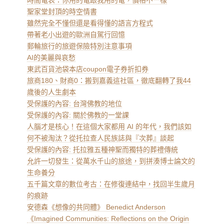
時間電表：你用的電跟我用的電，價格不一樣
聖家堂封頂的時空情書
雖然完全不懂但還是看得懂的語言方程式
帶著老小出遊的歐洲自駕行回憶
郵輪旅行的旅遊保險特別注意事項
AI的美麗與哀愁
東武百貨池袋本店coupon電子券折扣券
旅商180、財商0：搬到嘉義這社區，徹底翻轉了我44
歲後的人生劇本
受保護的內容: 台灣佛教的地位
受保護的內容: 關於佛教的一堂課
人腦才是核心！在這個大家都用 AI 的年代，我們該如
何不被淘汰？從托拉查人民族誌與『次葬』談起
受保護的內容: 托拉雅五種神聖而獨特的葬禮傳統
允許一切發生：從萬水千山的旅途，到拼湊博士論文的
生命養分
五千篇文章的數位考古：在修復連結中，找回半生歲月
的痕跡
安德森《想像的共同體》 Benedict Anderson
《Imagined Communities: Reflections on the Origin