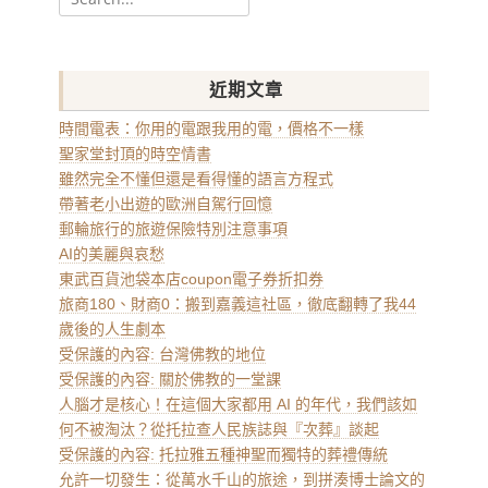
for:
近期文章
時間電表：你用的電跟我用的電，價格不一樣
聖家堂封頂的時空情書
雖然完全不懂但還是看得懂的語言方程式
帶著老小出遊的歐洲自駕行回憶
郵輪旅行的旅遊保險特別注意事項
AI的美麗與哀愁
東武百貨池袋本店coupon電子券折扣券
旅商180、財商0：搬到嘉義這社區，徹底翻轉了我44
歲後的人生劇本
受保護的內容: 台灣佛教的地位
受保護的內容: 關於佛教的一堂課
人腦才是核心！在這個大家都用 AI 的年代，我們該如
何不被淘汰？從托拉查人民族誌與『次葬』談起
受保護的內容: 托拉雅五種神聖而獨特的葬禮傳統
允許一切發生：從萬水千山的旅途，到拼湊博士論文的