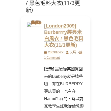
/ 黑色毛料大衣(11/3更
新)
[London2009]
Burberrry經典米
白風衣 / 黑色毛料
大衣(11/3更新)
Posted
Author
2009/10/27
艾瑪
on
1 Comment
[更新] 最後從英國買回
來的Burberry就是這些
啦！有在BURBERRY
專店買的，也有在
Harrod”s買的，有以前
家教學生託我從倫敦帶