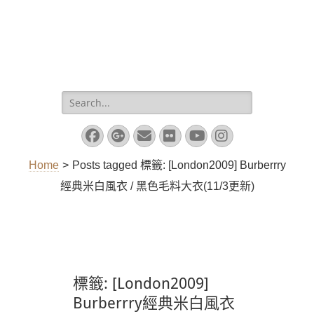
Search
for:
Facebook
Googleplus
Email
Flickr
YouTube
Instagram
Home
>
Posts tagged
標籤:
[London2009] Burberrry
經典米白風衣 / 黑色毛料大衣(11/3更新)
標籤:
[London2009]
Burberrry經典米白風衣