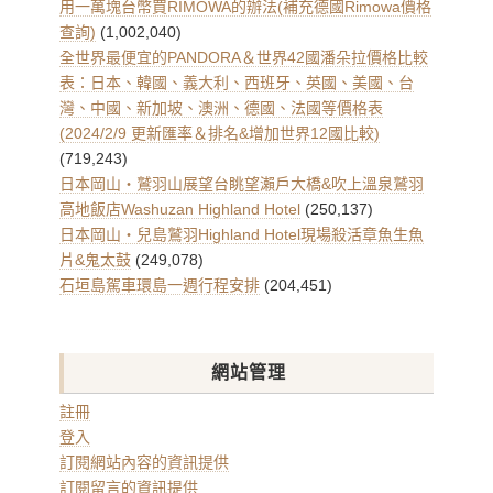
整
用一萬塊台幣買RIMOWA的辦法(補充德國Rimowa價格
查詢)
(1,002,040)
全世界最便宜的PANDORA＆世界42國潘朵拉價格比較
表：日本、韓國、義大利、西班牙、英國、美國、台
灣、中國、新加坡、澳洲、德國、法國等價格表
(2024/2/9 更新匯率＆排名&增加世界12國比較)
(719,243)
日本岡山・鷲羽山展望台眺望瀨戶大橋&吹上溫泉鷲羽
高地飯店Washuzan Highland Hotel
(250,137)
日本岡山・兒島鷲羽Highland Hotel現場殺活章魚生魚
片&鬼太鼓
(249,078)
石垣島駕車環島一週行程安排
(204,451)
網站管理
註冊
登入
訂閱網站內容的資訊提供
訂閱留言的資訊提供