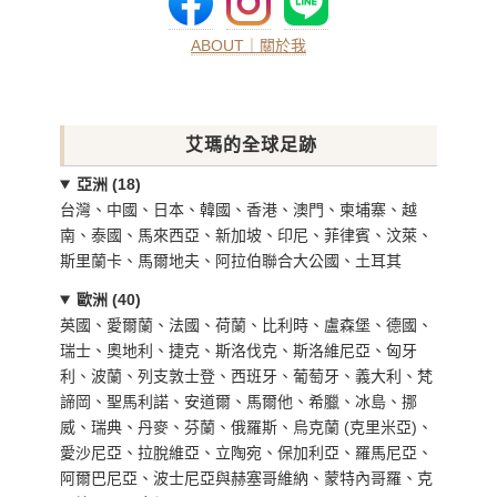
ABOUT｜關於我
艾瑪的全球足跡
亞洲 (18)
台灣、中國、日本、韓國、香港、澳門、柬埔寨、越
南、泰國、馬來西亞、新加坡、印尼、菲律賓、汶萊、
斯里蘭卡、馬爾地夫、阿拉伯聯合大公國、土耳其
歐洲 (40)
英國、愛爾蘭、法國、荷蘭、比利時、盧森堡、德國、
瑞士、奧地利、捷克、斯洛伐克、斯洛維尼亞、匈牙
利、波蘭、列支敦士登、西班牙、葡萄牙、義大利、梵
諦岡、聖馬利諾、安道爾、馬爾他、希臘、冰島、挪
威、瑞典、丹麥、芬蘭、俄羅斯、烏克蘭 (克里米亞)、
愛沙尼亞、拉脫維亞、立陶宛、保加利亞、羅馬尼亞、
阿爾巴尼亞、波士尼亞與赫塞哥維納、蒙特內哥羅、克