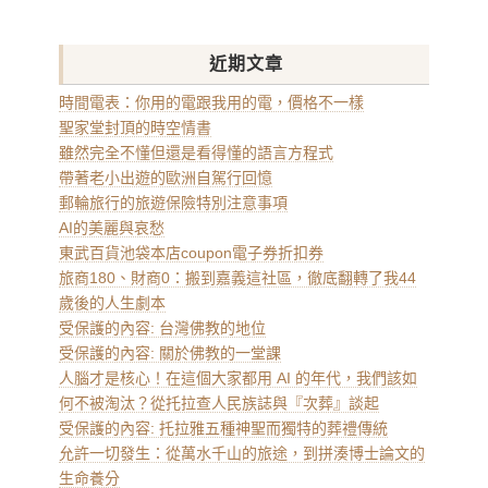
近期文章
時間電表：你用的電跟我用的電，價格不一樣
聖家堂封頂的時空情書
雖然完全不懂但還是看得懂的語言方程式
帶著老小出遊的歐洲自駕行回憶
郵輪旅行的旅遊保險特別注意事項
AI的美麗與哀愁
東武百貨池袋本店coupon電子券折扣券
旅商180、財商0：搬到嘉義這社區，徹底翻轉了我44
歲後的人生劇本
受保護的內容: 台灣佛教的地位
受保護的內容: 關於佛教的一堂課
人腦才是核心！在這個大家都用 AI 的年代，我們該如
何不被淘汰？從托拉查人民族誌與『次葬』談起
受保護的內容: 托拉雅五種神聖而獨特的葬禮傳統
允許一切發生：從萬水千山的旅途，到拼湊博士論文的
生命養分