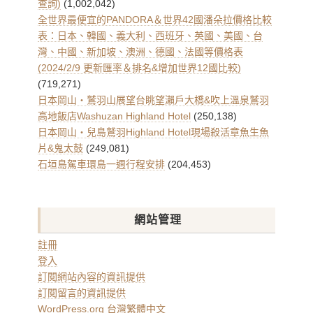
查詢)
(1,002,042)
全世界最便宜的PANDORA＆世界42國潘朵拉價格比較
表：日本、韓國、義大利、西班牙、英國、美國、台
灣、中國、新加坡、澳洲、德國、法國等價格表
(2024/2/9 更新匯率＆排名&增加世界12國比較)
(719,271)
日本岡山・鷲羽山展望台眺望瀨戶大橋&吹上溫泉鷲羽
高地飯店Washuzan Highland Hotel
(250,138)
日本岡山・兒島鷲羽Highland Hotel現場殺活章魚生魚
片&鬼太鼓
(249,081)
石垣島駕車環島一週行程安排
(204,453)
網站管理
註冊
登入
訂閱網站內容的資訊提供
訂閱留言的資訊提供
WordPress.org 台灣繁體中文