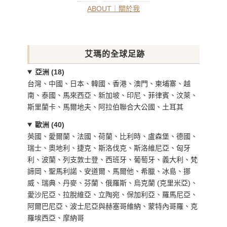
ABOUT｜關於我
艾瑪的全球足跡
亞洲 (18)
台灣、中國、日本、韓國、香港、澳門、柬埔寨、越
南、泰國、馬來西亞、新加坡、印尼、菲律賓、汶萊、
斯里蘭卡、馬爾地夫、阿拉伯聯合大公國、土耳其
歐洲 (40)
英國、愛爾蘭、法國、荷蘭、比利時、盧森堡、德國、
瑞士、奧地利、捷克、斯洛伐克、斯洛維尼亞、匈牙
利、波蘭、列支敦士登、西班牙、葡萄牙、義大利、梵
諦岡、聖馬利諾、安道爾、馬爾他、希臘、冰島、挪
威、瑞典、丹麥、芬蘭、俄羅斯、烏克蘭 (克里米亞)、
愛沙尼亞、拉脫維亞、立陶宛、保加利亞、羅馬尼亞、
阿爾巴尼亞、波士尼亞與赫塞哥維納、蒙特內哥羅、克
羅埃西亞、摩納哥