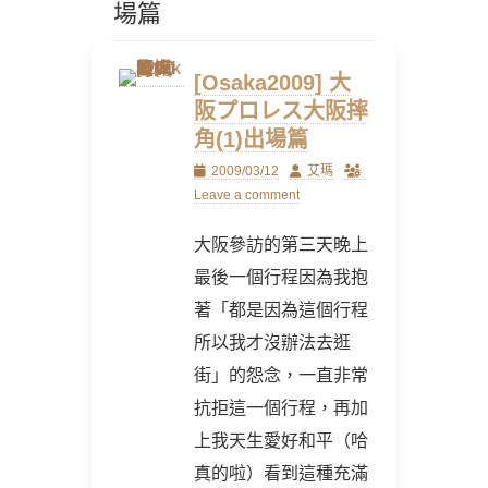
場篇
[Osaka2009] 大
阪プロレス大阪摔
角(1)出場篇
Posted
Author
2009/03/12
艾瑪
on
Leave a comment
大阪參訪的第三天晚上
最後一個行程因為我抱
著「都是因為這個行程
所以我才沒辦法去逛
街」的怨念，一直非常
抗拒這一個行程，再加
上我天生愛好和平（哈
真的啦）看到這種充滿