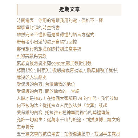
近期文章
時間電表：你用的電跟我用的電，價格不一樣
聖家堂封頂的時空情書
雖然完全不懂但還是看得懂的語言方程式
帶著老小出遊的歐洲自駕行回憶
郵輪旅行的旅遊保險特別注意事項
AI的美麗與哀愁
東武百貨池袋本店coupon電子券折扣券
旅商180、財商0：搬到嘉義這社區，徹底翻轉了我44
歲後的人生劇本
受保護的內容: 台灣佛教的地位
受保護的內容: 關於佛教的一堂課
人腦才是核心！在這個大家都用 AI 的年代，我們該如
何不被淘汰？從托拉查人民族誌與『次葬』談起
受保護的內容: 托拉雅五種神聖而獨特的葬禮傳統
允許一切發生：從萬水千山的旅途，到拼湊博士論文的
生命養分
五千篇文章的數位考古：在修復連結中，找回半生歲月