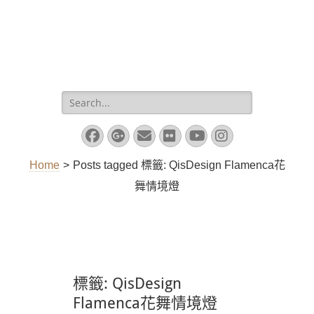
Search
for:
Facebook
Googleplus
Email
Flickr
YouTube
Instagram
Home
>
Posts tagged
標籤:
QisDesign Flamenca花
舞情境燈
標籤:
QisDesign
Flamenca花舞情境燈