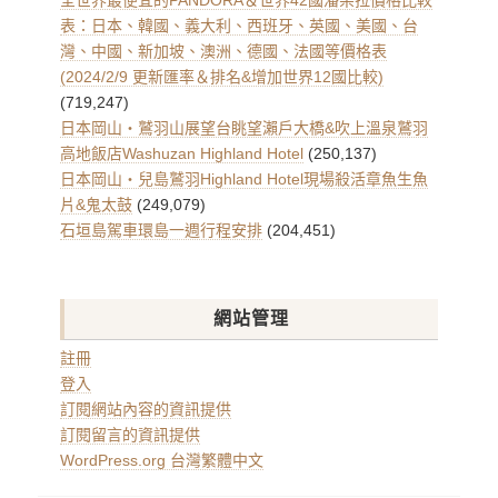
全世界最便宜的PANDORA＆世界42國潘朵拉價格比較
表：日本、韓國、義大利、西班牙、英國、美國、台
灣、中國、新加坡、澳洲、德國、法國等價格表
(2024/2/9 更新匯率＆排名&增加世界12國比較)
(719,247)
日本岡山・鷲羽山展望台眺望瀨戶大橋&吹上溫泉鷲羽
高地飯店Washuzan Highland Hotel
(250,137)
日本岡山・兒島鷲羽Highland Hotel現場殺活章魚生魚
片&鬼太鼓
(249,079)
石垣島駕車環島一週行程安排
(204,451)
網站管理
註冊
登入
訂閱網站內容的資訊提供
訂閱留言的資訊提供
WordPress.org 台灣繁體中文