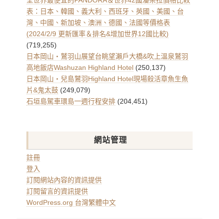
全世界最便宜的PANDORA＆世界42國潘朵拉價格比較
表：日本、韓國、義大利、西班牙、英國、美國、台
灣、中國、新加坡、澳洲、德國、法國等價格表
(2024/2/9 更新匯率＆排名&增加世界12國比較)
(719,255)
日本岡山・鷲羽山展望台眺望瀨戶大橋&吹上溫泉鷲羽
高地飯店Washuzan Highland Hotel
(250,137)
日本岡山・兒島鷲羽Highland Hotel現場殺活章魚生魚
片&鬼太鼓
(249,079)
石垣島駕車環島一週行程安排
(204,451)
網站管理
註冊
登入
訂閱網站內容的資訊提供
訂閱留言的資訊提供
WordPress.org 台灣繁體中文