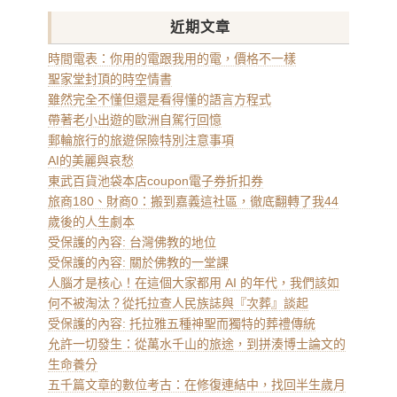
近期文章
時間電表：你用的電跟我用的電，價格不一樣
聖家堂封頂的時空情書
雖然完全不懂但還是看得懂的語言方程式
帶著老小出遊的歐洲自駕行回憶
郵輪旅行的旅遊保險特別注意事項
AI的美麗與哀愁
東武百貨池袋本店coupon電子券折扣券
旅商180、財商0：搬到嘉義這社區，徹底翻轉了我44
歲後的人生劇本
受保護的內容: 台灣佛教的地位
受保護的內容: 關於佛教的一堂課
人腦才是核心！在這個大家都用 AI 的年代，我們該如
何不被淘汰？從托拉查人民族誌與『次葬』談起
受保護的內容: 托拉雅五種神聖而獨特的葬禮傳統
允許一切發生：從萬水千山的旅途，到拼湊博士論文的
生命養分
五千篇文章的數位考古：在修復連結中，找回半生歲月