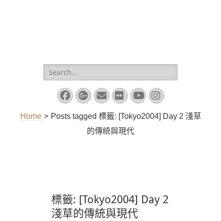
Search
for:
Facebook
Googleplus
Email
Flickr
YouTube
Instagram
Home
>
Posts tagged
標籤:
[Tokyo2004] Day 2 淺草
的傳統與現代
標籤:
[Tokyo2004] Day 2
淺草的傳統與現代