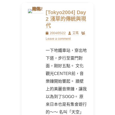
[Tokyo2004] Day
2 淺草的傳統與現
代
Posted
Author
2004/05/22
艾瑪
on
Leave a comment
一下地鐵車站，穿出地
下道，步行至雷門對
面，剛好五點。 文化
觀光CENTER前，音
樂鐘開始響起。 牆壁
上的美麗音樂鐘，讓我
以為到了SOGO。 原
來日本也是有集會遊行
的～～ 名叫「天空」