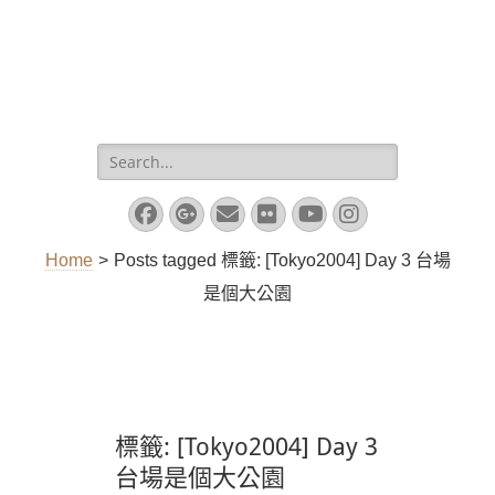
Search
for:
Facebook
Googleplus
Email
Flickr
YouTube
Instagram
Home
>
Posts tagged
標籤:
[Tokyo2004] Day 3 台場
是個大公園
標籤:
[Tokyo2004] Day 3
台場是個大公園