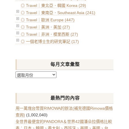
◎ Travel｜東北亞．韓國 Korea (29)
◎ Travel｜東南亞．Southeast Asia (241)
◎ Travel｜歐洲 Europe (447)
◎ Travel｜美洲．美加 (27)
◎ Travel｜非洲．模里西斯 (27)
◎ 一個老博士生的研究筆記 (17)
每月文章彙整
每
月
文
章
最熱門的內容
彙
整
用一萬塊台幣買RIMOWA的辦法(補充德國Rimowa價格
查詢)
(1,002,040)
全世界最便宜的PANDORA＆世界42國潘朵拉價格比較
表：日本、韓國、義大利、西班牙、英國、美國、台