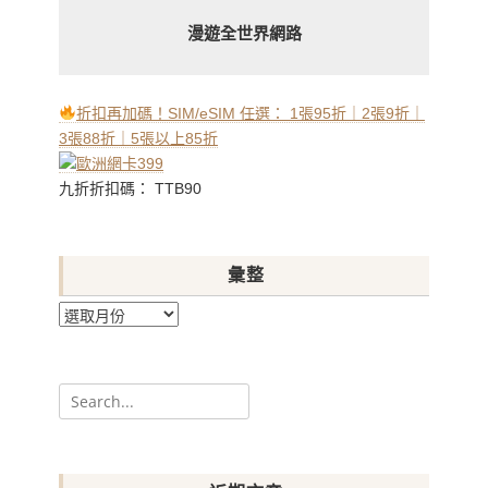
漫遊全世界網路
折扣再加碼！SIM/eSIM 任選： 1張95折｜2張9折｜
3張88折｜5張以上85折
九折折扣碼： TTB90
彙整
彙
整
Search
for: