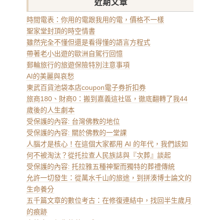
近期文章
時間電表：你用的電跟我用的電，價格不一樣
聖家堂封頂的時空情書
雖然完全不懂但還是看得懂的語言方程式
帶著老小出遊的歐洲自駕行回憶
郵輪旅行的旅遊保險特別注意事項
AI的美麗與哀愁
東武百貨池袋本店coupon電子券折扣券
旅商180、財商0：搬到嘉義這社區，徹底翻轉了我44
歲後的人生劇本
受保護的內容: 台灣佛教的地位
受保護的內容: 關於佛教的一堂課
人腦才是核心！在這個大家都用 AI 的年代，我們該如
何不被淘汰？從托拉查人民族誌與『次葬』談起
受保護的內容: 托拉雅五種神聖而獨特的葬禮傳統
允許一切發生：從萬水千山的旅途，到拼湊博士論文的
生命養分
五千篇文章的數位考古：在修復連結中，找回半生歲月
的痕跡