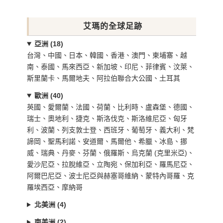
艾瑪的全球足跡
亞洲 (18)
台灣、中國、日本、韓國、香港、澳門、柬埔寨、越
南、泰國、馬來西亞、新加坡、印尼、菲律賓、汶萊、
斯里蘭卡、馬爾地夫、阿拉伯聯合大公國、土耳其
歐洲 (40)
英國、愛爾蘭、法國、荷蘭、比利時、盧森堡、德國、
瑞士、奧地利、捷克、斯洛伐克、斯洛維尼亞、匈牙
利、波蘭、列支敦士登、西班牙、葡萄牙、義大利、梵
諦岡、聖馬利諾、安道爾、馬爾他、希臘、冰島、挪
威、瑞典、丹麥、芬蘭、俄羅斯、烏克蘭 (克里米亞)、
愛沙尼亞、拉脫維亞、立陶宛、保加利亞、羅馬尼亞、
阿爾巴尼亞、波士尼亞與赫塞哥維納、蒙特內哥羅、克
羅埃西亞、摩納哥
北美洲 (4)
南美洲 (2)