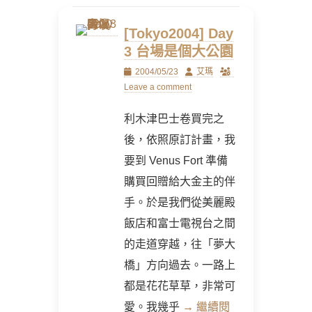
[Tokyo2004] Day
3 台場是個大公園
Posted
Author
2004/05/23
艾瑪
on
Leave a comment
利木津巴士卷買完之
後，依照原訂計畫，我
要到 Venus Fort 準備
購買回贈給大金主的伴
手。於是我們從美麗殿
飯店和富士電視台之間
的走道穿越，往「夢大
橋」方向過去。一路上
都是花花草草，非常可
愛。我幾乎
→ 繼續閱