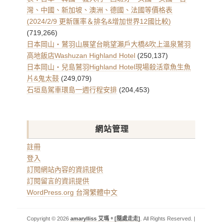
灣、中國、新加坡、澳洲、德國、法國等價格表
(2024/2/9 更新匯率＆排名&增加世界12國比較)
(719,266)
日本岡山・鷲羽山展望台眺望瀨戶大橋&吹上溫泉鷲羽
高地飯店Washuzan Highland Hotel
(250,137)
日本岡山・兒島鷲羽Highland Hotel現場殺活章魚生魚
片&鬼太鼓
(249,079)
石垣島駕車環島一週行程安排
(204,453)
網站管理
註冊
登入
訂閱網站內容的資訊提供
訂閱留言的資訊提供
WordPress.org 台灣繁體中文
Copyright © 2026
amarylliss 艾瑪。[隨處走走]
. All Rights Reserved. |