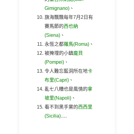
Gimignano)
、
旗海飄飄每年7月2日有
賽馬節的
西也納
(Siena)
、
永恆之都
羅馬(Roma)
、
被掩埋的小鎮
龐貝
(Pompei)
、
令人難忘藍洞所在地
卡
布里(Capri)
、
亂七八糟也是風情的
拿
坡里(Napoli)
、
看不到黑手黨的
西西里
(Sicilia)
….