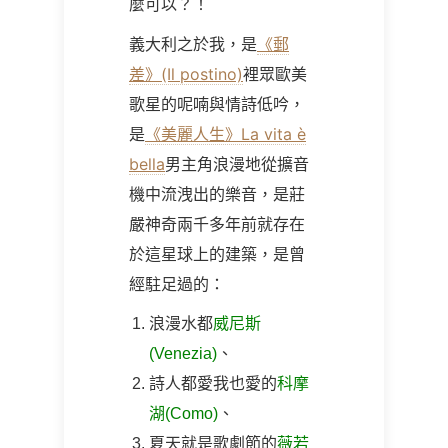
麼可以？！
義大利之於我，是
《郵
差》(Il postino)
裡眾歐美
歌星的呢喃與情詩低吟，
是
《美麗人生》La vita è
bella
男主角浪漫地從擴音
機中流洩出的樂音，是莊
嚴神奇兩千多年前就存在
於這星球上的建築，是曾
經駐足過的：
浪漫水都
威尼斯
(Venezia)
、
詩人都愛我也愛的
科摩
湖(Como)
、
夏天就是歌劇節的
薇若