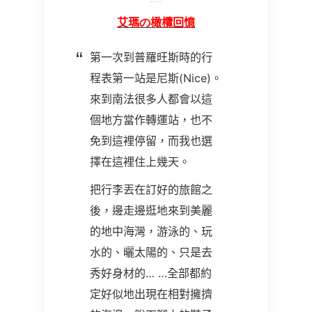
艾瑪
の
橄欖回憶
第一次到普羅旺斯時的行
程表第一站是尼斯(Nice)。
來到南法很多人都會以這
個地方當作轉運站，也不
免到這裡停留，而我也選
擇在這裡住上幾天。
把行李丟在訂好的旅館之
後，邊走邊逛地來到美麗
的地中海灣，游泳的、玩
水的、曬太陽的、只是去
秀好身材的… …全部都約
定好似地出現在相對擁擠