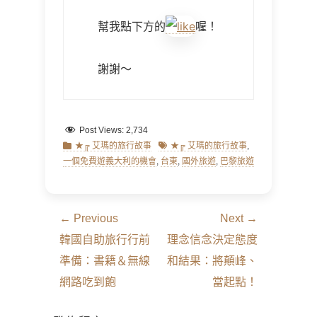
幫我點下方的
喔！
謝謝～
Post Views:
2,734
Categories
Tags
★╔ 艾瑪的旅行故事
★╔ 艾瑪的旅行故事
,
一個免費遊義大利的機會
,
台東
,
國外旅遊
,
巴黎旅遊
文
← Previous
Next →
章
Previous
Next
韓國自助旅行行前
理念信念決定態度
導
post:
post:
準備：書籍＆無線
和結果：將顛峰、
覽
網路吃到飽
當起點！