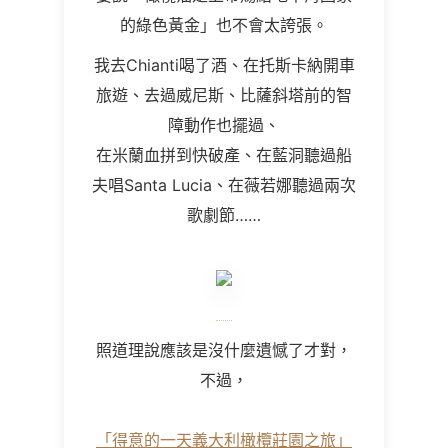
的綠色黃金」也不會太誇張。
我去Chianti喝了酒、在托斯卡納開車
旅遊、去過威尼斯、比薩斜塔前的智
障動作也擺過、
在米蘭血拼到快破產、在藍洞聽過船
夫唱Santa Lucia、在薇若娜聽過兩次
歌劇節……
照道理說應該是沒什麼遺憾了才對，
不過，
「得意的一天義大利橄欖莊園之旅」