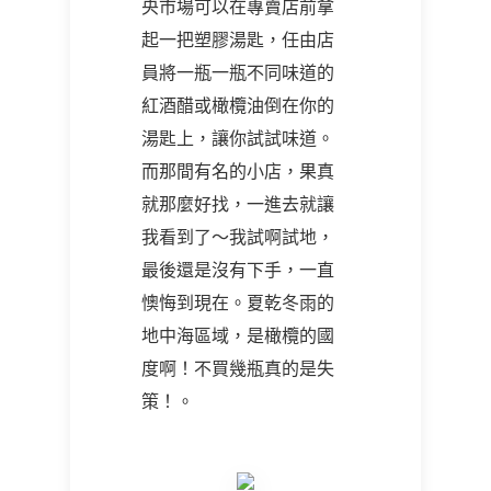
央市場可以在專賣店前拿
起一把塑膠湯匙，任由店
員將一瓶一瓶不同味道的
紅酒醋或橄欖油倒在你的
湯匙上，讓你試試味道。
而那間有名的小店，果真
就那麼好找，一進去就讓
我看到了～我試啊試地，
最後還是沒有下手，一直
懊悔到現在。夏乾冬雨的
地中海區域，是橄欖的國
度啊！不買幾瓶真的是失
策！。