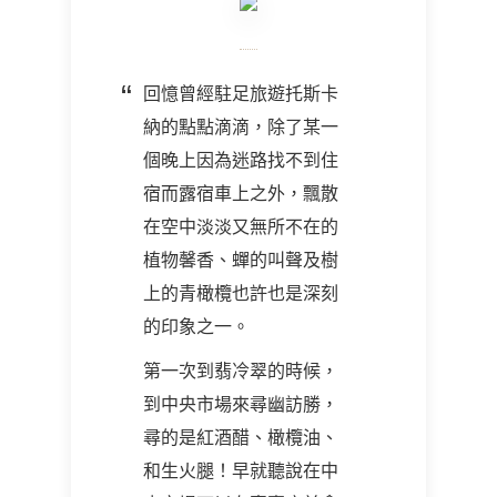
回憶曾經駐足旅遊托斯卡
納的點點滴滴，除了某一
個晚上因為迷路找不到住
宿而露宿車上之外，飄散
在空中淡淡又無所不在的
植物馨香、蟬的叫聲及樹
上的青橄欖也許也是深刻
的印象之一。
第一次到翡冷翠的時候，
到中央市場來尋幽訪勝，
尋的是紅酒醋、橄欖油、
和生火腿！早就聽說在中