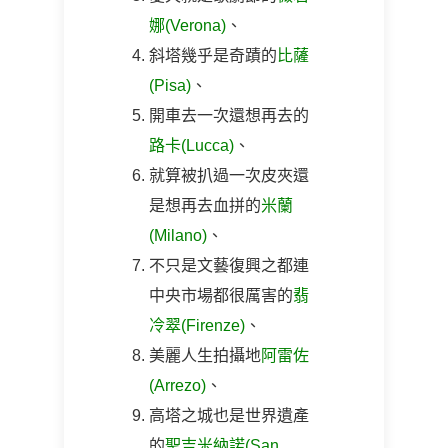
娜(Verona)
、
斜塔幾乎是奇蹟的
比薩
(Pisa)
、
開車去一次還想再去的
路卡(Lucca)
、
就算被扒過一次皮夾還
是想再去血拼的
米蘭
(Milano)
、
不只是文藝復興之都連
中央市場都很厲害的
翡
冷翠(Firenze)
、
美麗人生拍攝地
阿雷佐
(Arrezo)
、
高塔之城也是世界遺產
的
聖吉米納諾(San