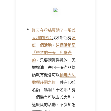
昨天在粉絲頁貼了一張義
大利的照片
我才想起有
這
麼一個活動
，
這個活動是
「得意的一天」所舉辦
的
，只要購買得意的一天
橄欖油，寄回一張產品條
碼就有機會可以
抽義大利
橄欖莊園之旅
，共有10位
名額！媽啊！十名耶！有
十個機會可以去義大利，
這麼爽的活動，不參加怎