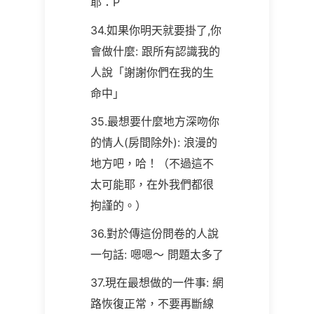
耶：P
34.如果你明天就要掛了,你
會做什麼: 跟所有認識我的
人說「謝謝你們在我的生
命中」
35.最想要什麼地方深吻你
的情人(房間除外): 浪漫的
地方吧，哈！（不過這不
太可能耶，在外我們都很
拘謹的。）
36.對於傳這份問卷的人說
一句話: 嗯嗯～ 問題太多了
37.現在最想做的一件事: 網
路恢復正常，不要再斷線