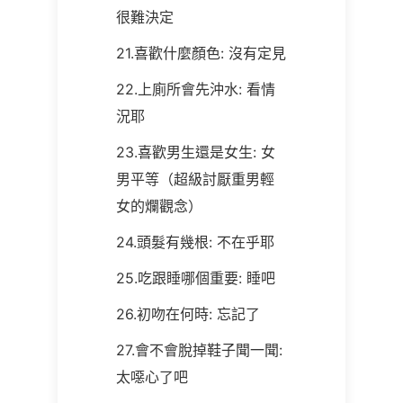
很難決定
21.喜歡什麼顏色:
沒有定見
22.上廁所會先沖水: 看情
況耶
23.喜歡男生還是女生: 女
男平等（超級討厭重男輕
女的爛觀念）
24.頭髮有幾根: 不在乎耶
25.吃跟睡哪個重要: 睡吧
26.初吻在何時: 忘記了
27.會不會脫掉鞋子聞一聞:
太噁心了吧