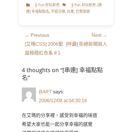
Categories
Tags
╠ Fun 好玩新奇
╠ Fun 好玩新奇
,
[串
連] 幸福點點名
,
不設分類
,
台東
,
巴黎旅遊
文
← Previous
Next →
章
Previous
Next
[艾瑪CSS] 2006聖
[呼籲] 拒絕新聞殺人
導
post:
post:
誕極簡紅色系＃1
覽
4 thoughts on “[串連] 幸福點點
名”
BART
says:
2006/12/08 at 04:30:16
在艾瑪的分享裡，感受到幸福的味道
希望大家也能一起分享幸福的感覺