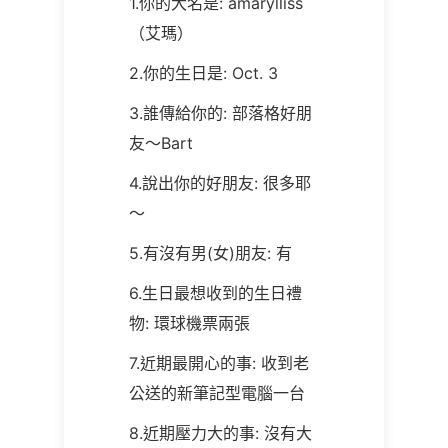
1.你的大名是: amarylliss
（艾瑪）
2.你的生日是: Oct. 3
3.誰傳給你的: 部落格好朋
友～Bart
4.說出你的好朋友:
很多耶
～
5.有沒有男(女)朋友: 有
6.生日最想收到的生日禮
物: 環球機票兩張
7.近期最開心的事: 收到老
公送的新筆記型電腦一台
8.近期壓力大的事: 沒有大