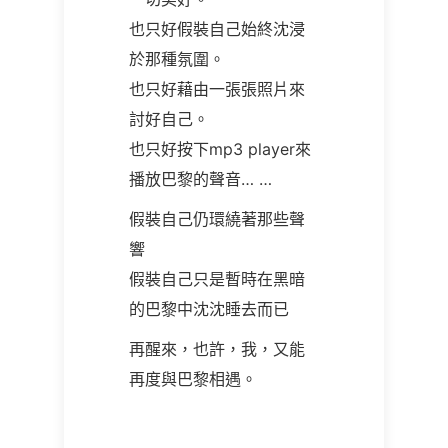
也只好假裝自己始終沈浸
於那種氛圍。
也只好藉由一張張照片來
討好自己。
也只好按下
mp3 player
來
播放巴黎的聲音
… …
假裝自己仍環繞著那些聲
響
假裝自己只是暫時在黑暗
的巴黎中沈沈睡去而已
再醒來，也許，我，又能
再度與巴黎相遇。