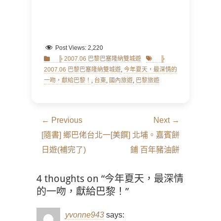
Post Views:
2,220
Categories
Tags
╠ 2007.06 巴黎巴塞隆納雙城遊
╠
2007.06 巴黎巴塞隆納雙城遊
,
今年夏天，最深情的
一吻，獻給巴黎！
,
台東
,
國內旅遊
,
巴黎旅遊
文
← Previous
Next →
章
Previous
Next
[隨書] 鄉巴佬台北一
[美饌] 北埔。嘉賓餅
導
post:
post:
日遊(補完了)
鋪 百年豬油餅
覽
4 thoughts on “今年夏天，最深情
的一吻，獻給巴黎！”
yvonne943
says: