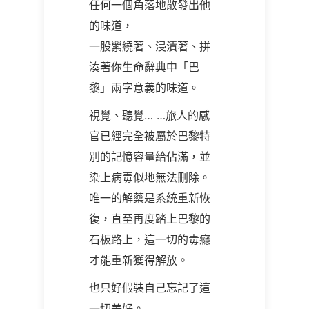
任何一個角落地散發出他
的味道，
一股縈繞著、浸漬著、拼
湊著你生命辭典中「巴
黎」兩字意義的味道。
視覺、聽覺
… …
旅人的感
官已經完全被屬於巴黎特
別的記憶容量給佔滿，並
染上病毒似地無法刪除。
唯一的解藥是系統重新恢
復，直至再度踏上巴黎的
石板路上，這一切的毒癮
才能重新獲得解放。
也只好假裝自己忘記了這
一切美好。