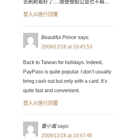
去刷刷看好了….順便做點公益也不賴…
登入以進行回覆
Beautiful Prince
says:
2009/12/18 at 10:45:53
Back to Taiwan for holidays. Indeed,
PayPass is quite popular. I don’t usually
bring cash out but only with a card. It’s
quite fast and convenient.
登入以進行回覆
蕾小嵐
says:
2009/12/18 at 10:47:46