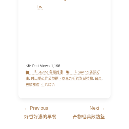
tw
Post Views:
1,198
Categories
Tags
╚ Saving 各類好康
╚ Saving 各類好
康
,
付出愛心作公益還可以享九折的聖誕禮物
,
台東
,
巴黎旅遊
,
生活綜合
文
← Previous
Next →
章
Previous
Next
好香好濃的早餐
奇物經典散熱墊
導
post:
post: