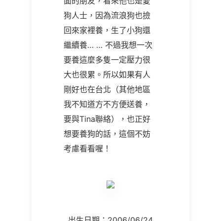
面的朋友，看來他也是愛
狗人士，因為流浪狗也撿
回來家裡養，生了小狗還
繼續養
… …
不過我想一次
要養這麼多隻一定壓力很
大也很累。所以如果有人
剛好也在台北（其他地區
我不知道方不方便送養，
要與T
ina
聯絡），也正好
想要養狗的話，這個不妨
考慮看看喔！
出生日期：2006/06/24