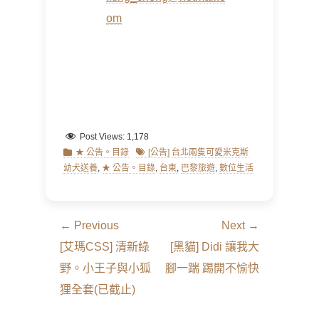
om
Post Views:
1,178
Categories
Tags
★ 公告。目錄
[公告] 台北兩隻可愛米克斯
幼犬送養
,
★ 公告。目錄
,
台東
,
巴黎旅遊
,
數位生活
文
← Previous
Next →
章
Previous
Next
[艾瑪CSS] 清新綠
[黑貓] Didi 讓我大
導
post:
post:
野。小王子與小狐
腳一踹 踢開不愉快
覽
狸全套(已截止)