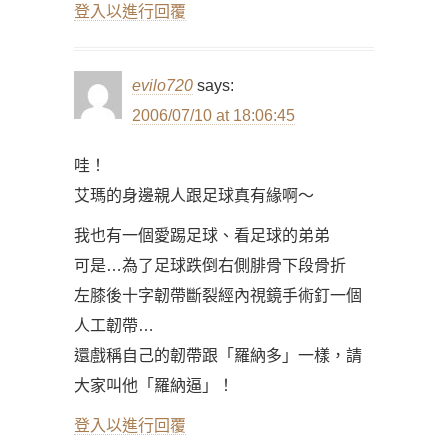
登入以進行回覆
evilo720
says:
2006/07/10 at 18:06:45
哇！
艾瑪的身邊親人跟足球真有緣啊～
我也有一個愛踢足球、看足球的弟弟
可是…為了足球跌倒右側腓骨下段骨折
左膝後十字韌帶斷裂經內視鏡手術釘一個
人工韌帶…
還戲稱自己的韌帶跟「羅納多」一樣，請
大家叫他「羅納逼」！
登入以進行回覆