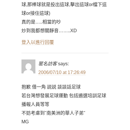
球,那棒球就是投出這球,擊出這球or檔下這
球or接住這球)
真的是…..相當的吵
炒到我都想關靜音……..XD
登入以進行回覆
匿名訪客
says:
2006/07/10 at 17:26:49
抱歉 借一角 説説 談談話足球
若台灣想發展足球運動 包括遴選培訓足球
播報人員等等
不妨考慮到"南美洲的華人子弟"
MG