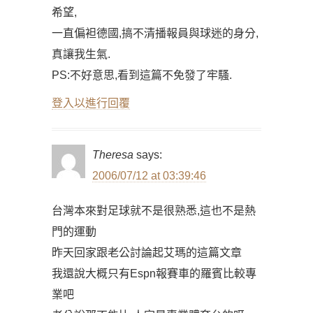
希望,
一直偏袒德國,搞不清播報員與球迷的身分,
真讓我生氣.
PS:不好意思,看到這篇不免發了牢騷.
登入以進行回覆
Theresa
says:
2006/07/12 at 03:39:46
台灣本來對足球就不是很熟悉,這也不是熱
門的運動
昨天回家跟老公討論起艾瑪的這篇文章
我還說大概只有Espn報賽車的羅賓比較專
業吧