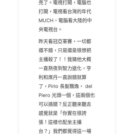
亮了。電視打開，電腦也
打開，電視看台灣的年代
MUCH，電腦看大陸的中
央電視台。
昨天看冠亞軍賽，一切都
還不錯，只是還是很想把
主播殺了！！我猜他大概
一直熬夜到智力退化，亨
利和席丹一直說錯就算
了，
Pirlo
長髮飄逸，
del
Piero
光頭一個，這兩個也
可以搞錯？反正聽來聽去
感覺就是「你實在很誇
張！這樣也配坐主播
台？」我們都覺得這一場