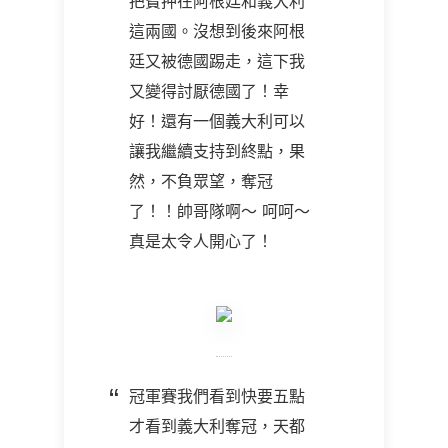
把寶押在阿根廷和義大利
這兩國。沒想到後來阿根
廷又被德國踢走，這下我
又變得討厭德國了！幸
好！還有一個義大利可以
讓我繼續支持到終點，果
然，不負眾望，奪冠
了！！帥哥隊啊～ 呵呵～
真是太令人開心了！
冠軍賽我們看到快要五點
才看到義大利奪冠，天都