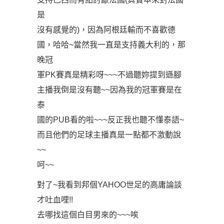
是
沒有感覺的)，因為阿根廷輸而不喜歡德
國，哈哈~當然我一直是支持義大利的，那
晚冠
軍PK賽真是精彩呀~~~不過聽妳提到遜腳
主播我倒是沒有聽~~因為我的冠軍賽是在
泰
國的PUB看的啦~~~反正我也聽不懂泰語~
而且他們的足球主播真是一點都不激動說
~~
呵~~
對了~我看到邦個YAHOO世足的高庸論談
才吐血哩!!
去哪找這個白目男來的~~~唉