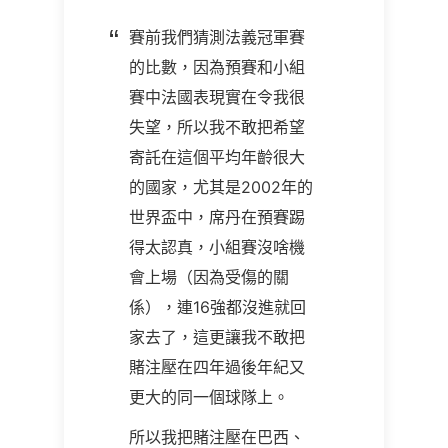
賽前我們猜測法義冠軍賽
的比數，因為預賽和小組
賽中法國表現實在令我很
失望，所以我不敢把希望
寄託在這個平均年齡很大
的國家，尤其是
2002
年的
世界盃中，席丹在預賽踢
得太認真，小組賽沒啥機
會上場（因為受傷的關
係），連
16
強都沒進就回
家去了，這更讓我不敢把
賭注壓在四年過後年紀又
更大的同一個球隊上。
所以我把賭注壓在巴西、