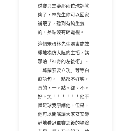
球賽只需要那兩位球評就
夠了，林先生你可以回家
補眠了，聽到有夠生氣
的，差點沒有砸電視。
這個笨蛋林先生還東施效
顰地模仿大陸的主播，講
那啥「神奇的左後衛」、
「葛蘿索要立功」等等白
癡語句，一點都不好笑，
真的，一。點。都。不。
好。笑！！！！！！他不
懂足球我原諒他，但是，
他可以閉嘴讓大家安安靜
靜地看冠軍賽之後的場邊