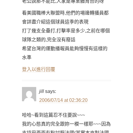
老公說那不能比,人家是專業體育台的呀
看美國職棒大聯盟時,他們的場邊轉播員都
會詳盡介紹這個球員這季的表現
打了幾支全壘打,打擊率是多少,之前在哪個
球隊之類的,完全沒有廢話
希望台灣的運動播報員能夠慢慢有這樣的
水準
登入以進行回覆
jill
says:
2006/07/14 at 02:36:20
哈哈~看到這篇忍不住要說~~~
我的心態真的完全跟妳一模一樣耶~~~因為
支持巴西而有點討厭法國(其實本來對法國