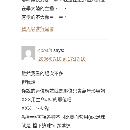
在學大陸的主播．．．
有學的不太像＝ ＝。
登入以進行回覆
cobain
says:
2006/07/10 at 17:17:10
雖然我看的場次不多
但我想
你說的這位應該就是那位只會萬年形容詞
XXX用生命###的那位吧
XXX==>人名;
###==>可視各種不同比賽而套用(ex:足球
就是"檔下這球"or踢進這