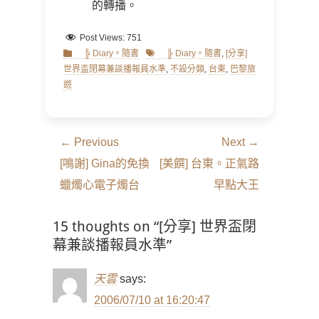
的轉播。
Post Views:
751
Categories
Tags
╠ Diary。隨書
╠ Diary。隨書
,
[分享]
世界盃閉幕兼談播報員水準
,
不設分類
,
台東
,
巴黎旅
遊
文
← Previous
Next →
章
Previous
Next
[鳴謝] Gina的免換
[美饌] 台東。正氣路
導
post:
post:
蠟燭心電子燭台
早點大王
覽
15 thoughts on “[分享] 世界盃閉
幕兼談播報員水準”
天雲
says:
2006/07/10 at 16:20:47