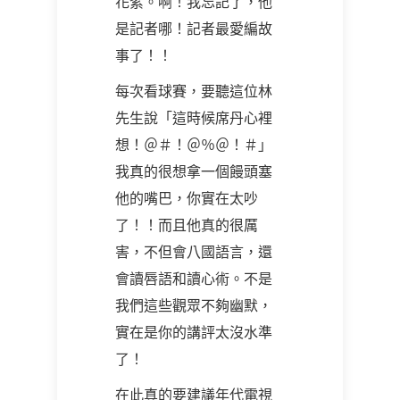
花絮。啊！我忘記了，他
是記者哪！記者最愛編故
事了！！
每次看球賽，要聽這位林
先生說「這時候席丹心裡
想！＠＃！＠％＠！＃」
我真的很想拿一個饅頭塞
他的嘴巴，你實在太吵
了！！而且他真的很厲
害，不但會八國語言，還
會讀唇語和讀心術。不是
我們這些觀眾不夠幽默，
實在是你的講評太沒水準
了！
在此真的要建議年代電視