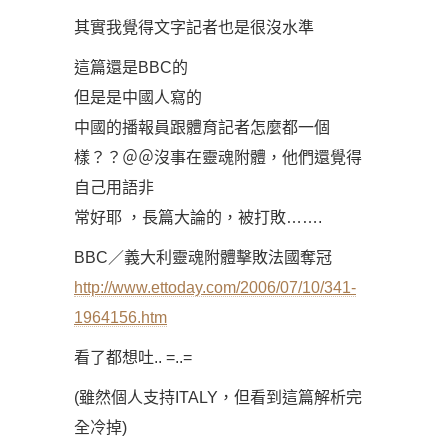
其實我覺得文字記者也是很沒水準
這篇還是BBC的
但是是中國人寫的
中國的播報員跟體育記者怎麼都一個
樣？？＠＠沒事在靈魂附體，他們還覺得
自己用語非
常好耶 ，長篇大論的，被打敗…….
BBC／義大利靈魂附體擊敗法國奪冠
http://www.ettoday.com/2006/07/10/341-
1964156.htm
看了都想吐.. =..=
(雖然個人支持ITALY，但看到這篇解析完
全冷掉)