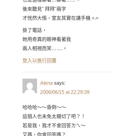
後來聽見" 拜拜"兩字
才恍然大悟，室友其實在講手機 =.=
掛了電話，
她用奇異的眼神看著我
兩人相視而笑…….。
登入以進行回覆
Atena
says:
2006/06/15 at 22:29:39
哈哈哈～～昏倒～～
這個人也未免太親切了吧？！
若是我，我才不會回答ㄌㄟ～
艾瑪，你會回答嗎？