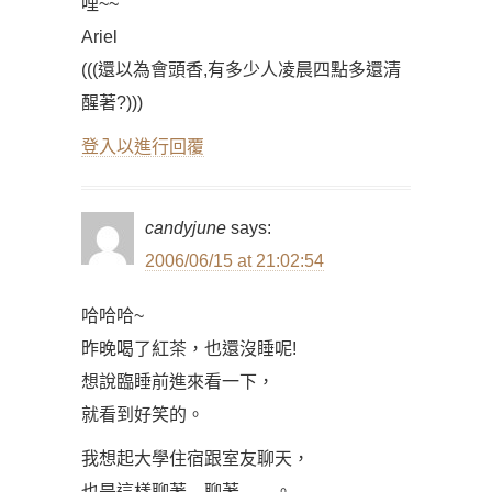
哩~~
Ariel
(((還以為會頭香,有多少人凌晨四點多還清
醒著?)))
登入以進行回覆
candyjune
says:
2006/06/15 at 21:02:54
哈哈哈~
昨晚喝了紅茶，也還沒睡呢!
想說臨睡前進來看一下，
就看到好笑的。
我想起大學住宿跟室友聊天，
也是這樣聊著…聊著……。