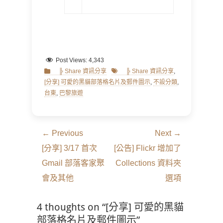
Post Views:
4,343
Categories
Tags
╠ Share 資訊分享
╠ Share 資訊分享
,
[分享] 可愛的黑貓部落格名片及郵件圖示
,
不設分類
,
台東
,
巴黎旅遊
文
← Previous
Next →
章
Previous
Next
[分享] 3/17 首次
[公告] Flickr 增加了
導
post:
post:
Gmail 部落客家聚
Collections 資料夾
覽
會及其他
選項
4 thoughts on “[分享] 可愛的黑貓
部落格名片及郵件圖示”