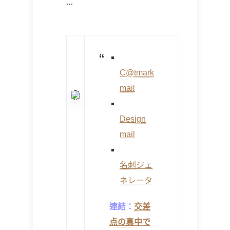
…
C@tmark
mail
Design
mail
名刺ジェ
ネレータ
連結：
交差
点の真中で