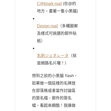
C@tmark mail
(
在
@
的
地方，畫著一隻小黑貓
)
Design mail
（多種圖案
及樣式可挑選的郵件貼
紙）
名刺ジェネレータ
（就
是網路名片囉！）
想到之前的小黑貓
flash
，
如果做一個這樣的名牌放
在部落格或者當作討論區
的簽名檔、郵件的簽名
檔，看起來頗酷！我邊做