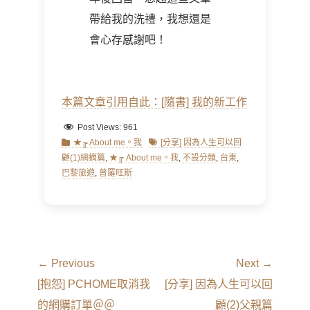
帶給我的洗禮，我想還是
會心存感謝吧！
本篇文章引用自此：[隨書] 我的新工作
Post Views:
961
Categories
Tags
★╔ About me。我
[分享] 因為人生可以回
顧(1)網摘篇
,
★╔ About me。我
,
不設分類
,
台東
,
巴黎旅遊
,
普羅旺斯
文
← Previous
Next →
章
Previous
Next
[抱怨] PCHOME取消我
[分享] 因為人生可以回
導
post:
post:
的網購訂單＠＠
顧(2)父親篇