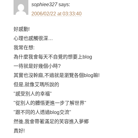
sophiee327
says:
2006/02/22 at 03:33:40
好感動!
心理也感觸很深…
我常在想:
為什麼我會每天不自覺的想要上blog
一待就是好幾個小時?
其實也沒幹麻,不過就是瀏覽各個blog嘛!
但是,就像艾瑪所說的
"感受別人的幸福"
"從別人的體悟更進一步了解世界"
"跟不同的人透過blog交流"
然後,我會帶著滿足的笑容進入夢鄉
真好!