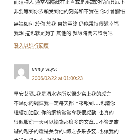
而這種人 通常都隱藏在正直或是虔誠的假面具底下
非要等到你去領受到他的刻薄和不實在 你才會體悟
無論如何 於你 於我 自始至終 仍能秉持傳遞幸福
我想 這也就足夠了 其他的 就讓時間去證明吧
登入以進行回覆
emay
says:
2006/02/22 at 01:00:23
早安艾瑪..我是潛水客所以很少寫上我的感言
不過你的網誌我一定每天都上來報到….也請你
繼續加油歐..你的網摘常常令我很感動..也真的
很佩服你一天可以摘錄那麼多的文章…不管是旅
遊的親子的還是美食的..總之多采多姿..也讓我的