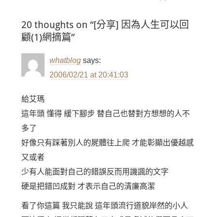
覽
20 thoughts on “[分享] 因為人生可以回
顧(1)網摘篇”
whatblog
says:
2006/02/21 at 20:41:03
給艾瑪
這年頭 懂得 緩下腳步 替自己也替對方想想的人不
多了
好像只有踩著別人的屍體往上爬 才能彰顯出優越感
又或者
少有人能面對自己的錯誤反而用譏諷的文字
硬是把錯凹成對 才表示自己的清廉高潔
看了你這篇 我只能說 這年頭流行道貌岸然的小人