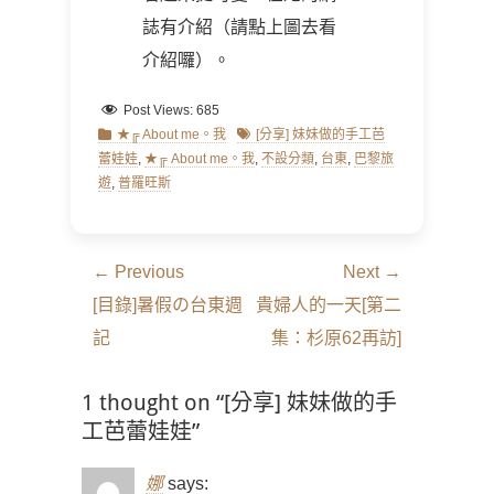
誌有介紹（請點上圖去看
介紹囉）。
Post Views:
685
Categories
Tags
★╔ About me。我
[分享] 妹妹做的手工芭
蕾娃娃
,
★╔ About me。我
,
不設分類
,
台東
,
巴黎旅
遊
,
普羅旺斯
文
← Previous
Next →
章
Previous
Next
[目錄]暑假の台東週
貴婦人的一天[第二
導
post:
post:
記
集：杉原62再訪]
覽
1 thought on “[分享] 妹妹做的手
工芭蕾娃娃”
娜
says: