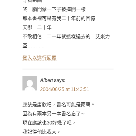
等看到圖
咚 腦門像一下子被撞開一樣
那本書裡可是有我二十年前的回憶
天哪 二十年
不敢相信 二十年就這樣過去的 艾米力
亞………..
登入以進行回覆
Albert
says:
2004/06/25 at 11:43:51
應該是唐欣吧，書名可能是雨聲。
因為有兩本另一本書名忘了∼
現在應該也30好幾了吧，
我記得他比我大，