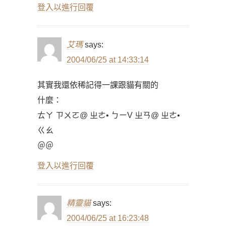
登入以進行回覆
艾瑪
says:
2004/06/25 at 14:33:14
其實我還依稀記得一課跟貓有關的
什麼：
ㄊㄚ ㄗㄨㄛ@ ㄓㄜ• ㄅㄧV ㄓㄢ@ ㄓㄜ•
ㄍㄠ
＠＠
登入以進行回覆
精靈貓
says:
2004/06/25 at 16:23:48