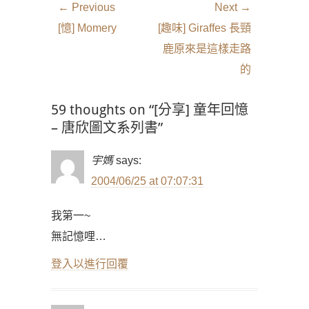
文
← Previous
Next →
章
Previous
Next
[憶] Momery
[趣味] Giraffes 長頸
導
post:
post:
鹿原來是這樣走路
覽
的
59 thoughts on “[分享] 童年回憶
– 唐欣圖文系列書”
宇媽
says:
2004/06/25 at 07:07:31
我第一~
無記憶哩…
登入以進行回覆