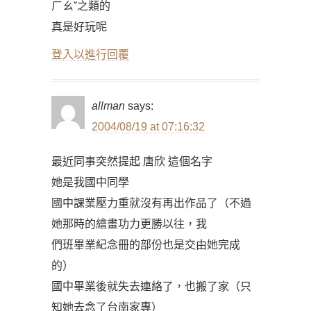
ㄏㄠˇ之類的
真是好玩呢
登入以進行回覆
allman
says:
2004/08/19 at 07:16:32
最近同事突然提起 唐欣 這個名字
她是我國中同學
國中課業壓力重就沒有再出作品了（不過
她那時的繪畫功力更勝以往，我
們班畢業紀念冊的部份也是交由她完成
的）
國中畢業後就失去連絡了，也搬了家（只
知她去念了台南家專）