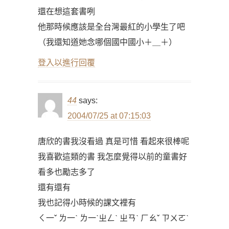
還在想這套書咧
他那時候應該是全台灣最紅的小學生了吧
（我還知道她念哪個國中國小＋＿＋）
登入以進行回覆
44
says:
2004/07/25 at 07:15:03
唐欣的書我沒看過 真是可惜 看起來很棒呢
我喜歡這類的書 我怎麼覺得以前的童書好
看多也勵志多了
還有還有
我也記得小時候的課文裡有
ㄑ一ˇ ㄌ一ˋ ㄌ一ˋㄓㄥˋ ㄓㄢˋ ㄏㄠˇ ㄗㄨㄛˋ