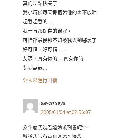
真的差點快哭了
我小時候每天都抱著他的書不放呢
超愛超愛的….
我一直都保存的很好，
可惜都最後卻不知被我丟到哪裏了
好可惜，好可惜…..
艾瑪，真有你的….真有你的
艾瑪萬歲…
登入以進行回覆
savon
says:
2005/01/04 at 02:56:07
為什麼我沒看過這系列書呢??
難道我沒有童年嗎??? 怪哉…