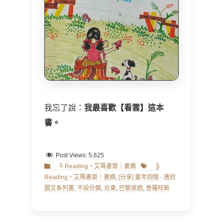
我忘了說：
我最喜歡【看雲】這本
書。
Post Views:
5,625
Categories
Tags
╚ Reading。艾瑪書齋｜書摘
╠
Reading。艾瑪書齋｜書摘
,
[分享] 童年回憶 - 唐欣
圖文系列書
,
不設分類
,
台東
,
巴黎旅遊
,
普羅旺斯