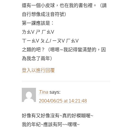
還有一個小皮球，也在我的書包裡。（請
自行想像成注音符號）
第一課應該是：
ㄌㄠV ㄕ ㄏㄠV
ㄒㄧㄠV ㄆㄥ/ ㄧㄡV ㄏㄠV
之類的吧？（嗯嗯∼我記得蠻清楚的，因
為我念了兩年）
登入以進行回覆
Tina
says:
2004/06/25 at 14:21:48
好像有又好像沒有~真的好模糊喔~
我的年紀~應該有阿~~嘿嘿~