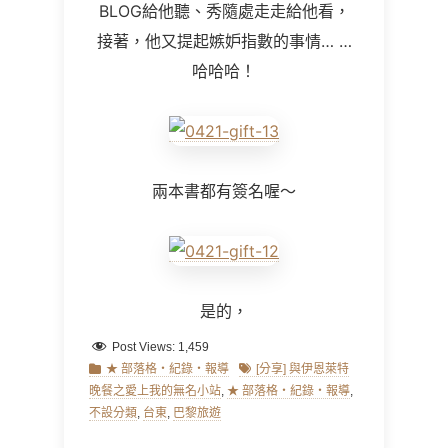
BLOG給他聽、秀隨處走走給他看，
接著，
他又提起嫉妒指數的事情… …
哈哈哈！
兩本書都有簽名喔～
是的，
Post Views:
1,459
Categories
Tags
★ 部落格‧紀錄‧報導
[分享] 與伊恩萊特
晚餐之愛上我的無名小站
,
★ 部落格‧紀錄‧報導
,
不設分類
,
台東
,
巴黎旅遊