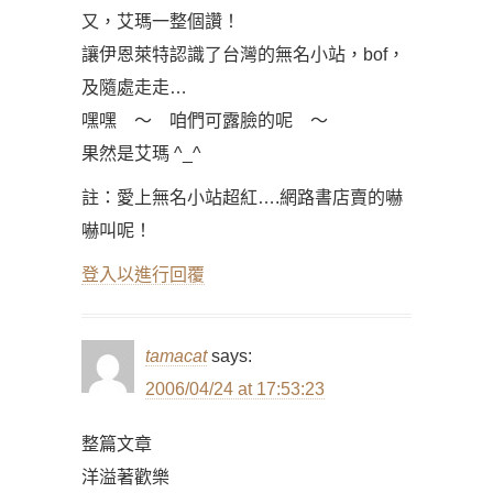
又，艾瑪一整個讚！
讓伊恩萊特認識了台灣的無名小站，bof，
及隨處走走…
嘿嘿 ～ 咱們可露臉的呢 ～
果然是艾瑪 ^_^
註：愛上無名小站超紅….網路書店賣的嚇
嚇叫呢！
登入以進行回覆
tamacat
says:
2006/04/24 at 17:53:23
整篇文章
洋溢著歡樂