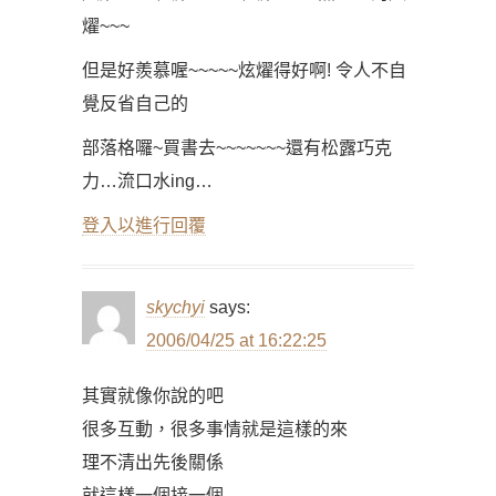
燿~~~
但是好羨慕喔~~~~~炫燿得好啊! 令人不自
覺反省自己的
部落格囉~買書去~~~~~~~還有松露巧克
力…流口水ing…
登入以進行回覆
skychyi
says:
2006/04/25 at 16:22:25
其實就像你說的吧
很多互動，很多事情就是這樣的來
理不清出先後關係
就這樣一個接一個