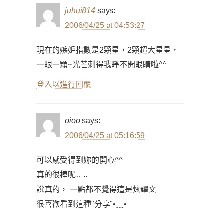
juhui814
says:
2006/04/25 at 04:53:27
現在的嫉妒指數是2顆星，2顆超大星星，
一眼一顆~光芒刺得我睜不開眼睛啦^^
登入以進行回覆
oioo
says:
2006/04/25 at 05:16:59
可以感受得到妳的開心^^
真的很棒呢…..
說真的， 一點都不覺得這是炫耀文
很喜歡看到這種"分享"•﹏•