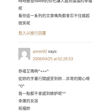
時時散發sweet的你也讓人感到滿滿的幸福
呢
看你這一系列的文章嘴角都會忍不住揚起
微笑呢
登入以進行回覆
annie92
says:
2006/04/25 at 02:26:53
恭禧艾瑪咧^+++^
從妳的字裏行間感受到妳…非常的開心唷
^0^
我一點都不會感到嫉妒呢^^
幸運的女孩
祝福妳