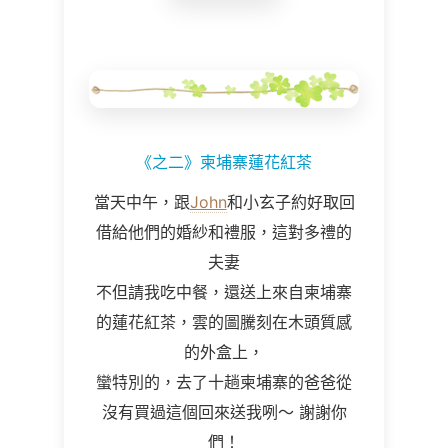
《之二》柬埔寨蓮花紅茶
當天中午，跟
John
和小玄子約好取回
借給他們的婚紗和禮服，這對多禮的
夫妻
不但請我吃中餐，還送上來自柬埔寨
的蓮花紅茶，雲的圖騰刻在木頭質感
的外盒上，
蠻特別的，去了十趟柬埔寨的爸爸從
沒有買過這個回來送我咧～ 謝謝你
們！