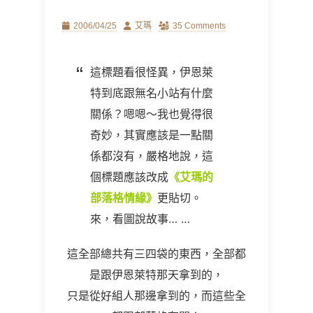
Posted
Author
2006/04/25
艾瑪
35 Comments
on
這標題看很怪異，伊恩萊
特到底跟無名小站有什麼
關係？嗯嗯～我也覺得很
奇妙，其實應該是一點關
係都沒有，嚴格地說，這
個標題應該改成
《艾瑪的
部落格情緣》
更貼切。
來，看圖說故事
… …
這全部總共有三四袋的東西，全部都
是跟伊恩萊特那天拿到的，
只是從好組人那邊拿到的，而這些全