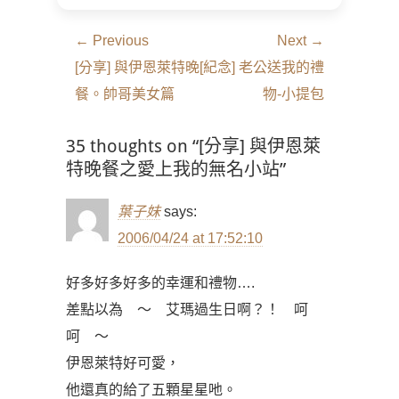
文
← Previous
Next →
章
Previous
Next
[分享] 與伊恩萊特晚
[紀念] 老公送我的禮
導
post:
post:
餐。帥哥美女篇
物-小提包
覽
35 thoughts on “[分享] 與伊恩萊
特晚餐之愛上我的無名小站”
葉子妹
says:
2006/04/24 at 17:52:10
好多好多好多的幸運和禮物….
差點以為 ～ 艾瑪過生日啊？！ 呵
呵 ～
伊恩萊特好可愛，
他還真的給了五顆星星吔。