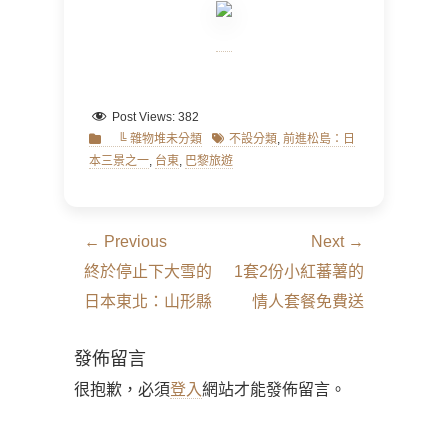
Post Views:
382
Categories
Tags
╚ 雜物堆未分類
不設分類
,
前進松島：日
本三景之一
,
台東
,
巴黎旅遊
文
← Previous
Next →
章
Previous
Next
終於停止下大雪的
1套2份小紅蕃薯的
導
post:
post:
日本東北：山形縣
情人套餐免費送
覽
發佈留言
很抱歉，必須
登入
網站才能發佈留言。