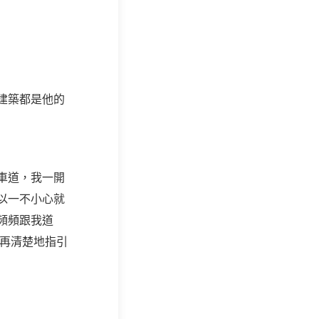
建築都是他的
車道，我一開
以一不小心就
頻頻跟我道
後再清楚地指引