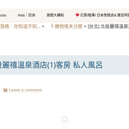
cau
Asia｜亞洲
旅遊大補帖
訂房/租車/ 日本免稅店& 唐吉
部落格．你知或不知...
>
╚ 雜物堆未分類
>
[台北] 北投麗禧溫泉
北投麗禧溫泉酒店(1)客房 私人風呂
瑪
Leave a comment