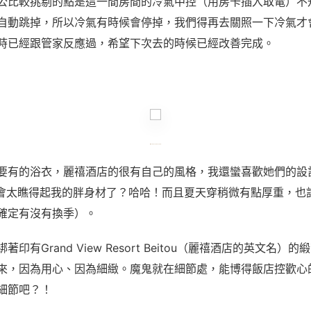
公比較挑剔的點是這一間房間的冷氣中控（用房卡插入取電）不
自動跳掉，所以冷氣有時候會停掉，我們得再去關照一下冷氣才
時已經跟管家反應過，希望下次去的時候已經改善完成。
要有的浴衣，麗禧酒店的很有自己的風格，我還蠻喜歡她們的設
會太瞧得起我的胖身材了？哈哈！而且夏天穿稍微有點厚重，也
確定有沒有換季）。
印有Grand View Resort Beitou（麗禧酒店的英文名）
來，因為用心、因為細緻。魔鬼就在細節處，能博得飯店控歡心
細節吧？！