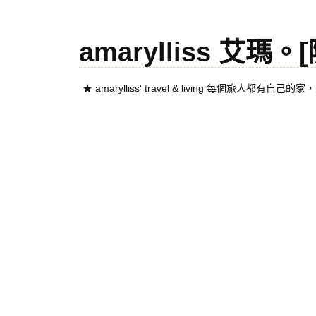
amarylliss 艾瑪
★ amarylliss' travel & living 每個旅人