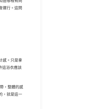
知道哪裡有問
會運行。這問
計感。只是拿
許這浴衣應該
的緞帶，整體的感
的，就是這一