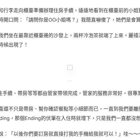
和行李走向櫃臺準備辦理住房手續，遠遠地看到在櫃臺前的小姐
時開口問：「請問你是OO小姐嗎？」我簡直嚇傻了，她們是會
我們坐在最靠近櫃臺邊的沙發上，兩杯冷泡茶就端了上來。麗禧
時候出現了！
住手續、帶房等等都由管家帶領完成，管家的服務非常好，很專
喜還不只是帶房、幫你確認餐點等小細節而已，一直到我們要離
ding，那個Ending的伏筆在入住時就埋下，只是我們一直都沒
說：「以後你們要訂房就直接打我的手機給我就可以！」哇～～