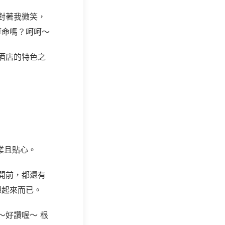
對著我微笑，
算命嗎？呵呵～
酒店的特色之
業且貼心。
開前，都還有
想起來而已。
～好讚喔～ 根