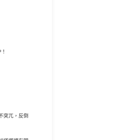
P！
不突兀，反倒