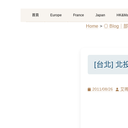
Primary
Skip
首頁
Europe
France
Japan
HK&Ma
Menu
to
Home
>
◎ Blog｜
content
[台北] 
Posted
Author
2011/08/26
艾
on