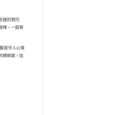
怎樣的現代
喧嘩，一股寧
的都是令人心情
的縹緲感，這