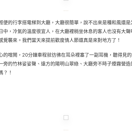
輕便的行李搭電梯到大廳，大廳很簡單，說不出來是種和風還是
日中，冷氣的溫度很宜人，在大廳裡稍坐休息的客人也沒有大聲
感覺襲來。我們當天來提前歡度情人節還真是來對地方了！
心的喧鬧，20分鐘車程就彷彿在耳朵裡塞了一副耳機，聽得見
一旁的竹林娑娑聲、遠方的陽明山翠綠、大廳旁不時子煙霧營造
嗎？！