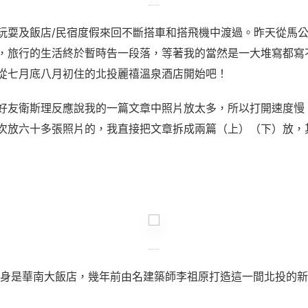
玩耍及飯店/民宿度假來回不斷搭車和搭飛機中渡過。昨天從馬
，旅行的生活終於暫時告一段落，等著我的當然是一大堆寫都寫
從七月底八月初住的北投麗禧溫泉酒店開始吧！
好友衛斯理反應說我的一篇文章中照片放太多，所以打開速度慢
次放六十多張照片的，我直接把文章拆成兩篇（上）（下）放，
）
身是華南大飯店，幾年前由名建築師李祖原打造這一間北投的新