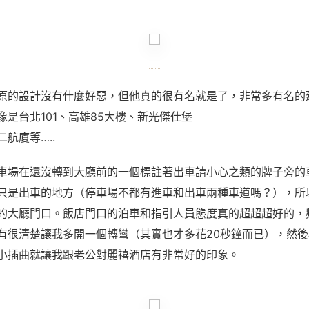
原的設計沒有什麼好惡，但他真的很有名就是了，非常多有名的
像是台北101、高雄85大樓、新光傑仕堡
航廈等…..
車場在還沒轉到大廳前的一個標註著出車請小心之類的牌子旁的
只是出車的地方（停車場不都有進車和出車兩種車道嗎？），所
的大廳門口。飯店門口的泊車和指引人員態度真的超超超好的，
有很清楚讓我多開一個轉彎（其實也才多花20秒鐘而已），然
小插曲就讓我跟老公對麗禧酒店有非常好的印象。