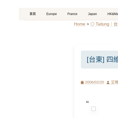
Primary
Skip
首頁
Europe
France
Japan
HK&Ma
Menu
to
Home
>
◎ Taitun
content
[台東] 
Posted
Author
2006/02/20
艾
on