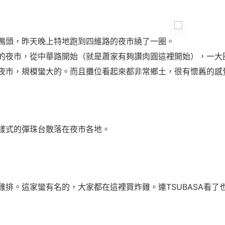
鴨頭，昨天晚上特地跑到四維路的夜市繞了一圈。
的夜市，從中華路開始（就是蕭家有夠讚肉圓這裡開始），一大
夜市，規模蠻大的。而且攤位看起來都非常鄉土，很有懷舊的感
樣式的彈珠台散落在夜市各地。
雞排。這家蠻有名的，大家都在這裡買炸雞。連TSUBASA看了