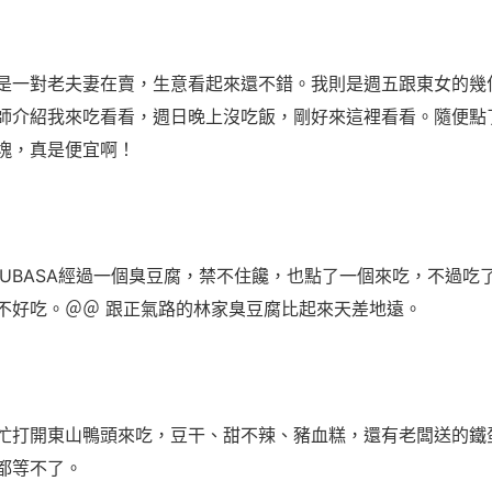
是一對老夫妻在賣，生意看起來還不錯。我則是週五跟東女的幾
師介紹我來吃看看，週日晚上沒吃飯，剛好來這裡看看。隨便點
塊，真是便宜啊！
SUBASA經過一個臭豆腐，禁不住饞，也點了一個來吃，不過吃
不好吃。＠＠ 跟正氣路的林家臭豆腐比起來天差地遠。
忙打開東山鴨頭來吃，豆干、甜不辣、豬血糕，還有老闆送的鐵
都等不了。