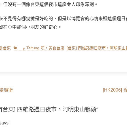
，但沒有一個像台東這個夜市這麼令人印象深刻。
來不見得有哪幾攤是好吃的，但是以博覽會的心情來逛這個週日
藏在心中那個小朋友的好奇心。
Tags
美食台東
╔ Taitung 吃。美食台東
,
[台東] 四維路週日夜市。阿明東山
Next
。變魔術
[HK200
post:
s on “[台東] 四維路週日夜市。阿明東山鴨頭”
says: