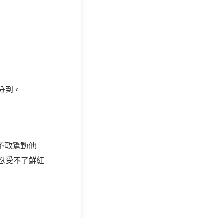
分到。
不敢驚動他
忍受不了鮮紅