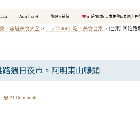
cau
Asia｜亞洲
旅遊大補帖
訂房/租車/ 日本免稅店& 唐吉
g｜台東．旅遊美食大全
>
╔ Taitung 吃。美食台東
>
[台東] 四維
四維路週日夜市。阿明東山鴨頭
瑪
21 Comments