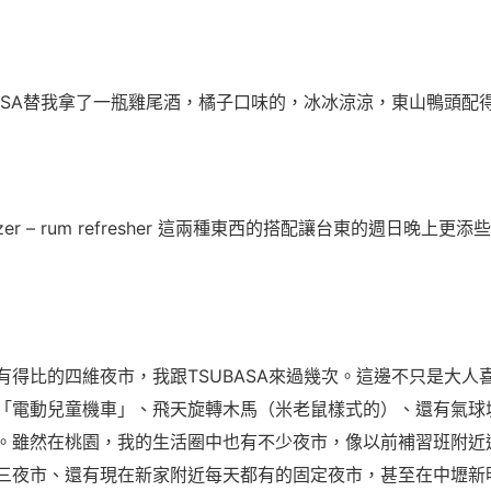
BASA替我拿了一瓶雞尾酒，橘子口味的，冰冰涼涼，東山鴨頭配
zer – rum refresher
這兩種東西的搭配讓台東的週日晚上更添些
有得比的四維夜市，我跟TSUBASA來過幾次。這邊不只是大人
「電動兒童機車」、飛天旋轉木馬（米老鼠樣式的）、還有氣球
。雖然在桃園，我的生活圈中也有不少夜市，像以前補習班附近
三夜市、還有現在新家附近每天都有的固定夜市，甚至在中壢新