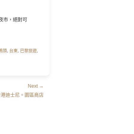
夜市，絕對可
鴨頭
,
台東
,
巴黎旅遊
,
Next →
6] 香港迪士尼。園區商店