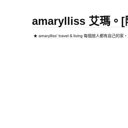
amarylliss 艾瑪
★ amarylliss' travel & living 每個旅人