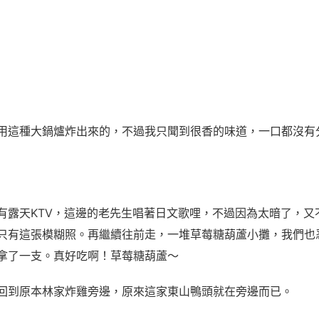
用這種大鍋爐炸出來的，不過我只聞到很香的味道，一口都沒有
有露天KTV，這邊的老先生唱著日文歌哩，不過因為太暗了，又
只有這張模糊照。再繼續往前走，一堆草莓糖葫蘆小攤，我們也
拿了一支。真好吃啊！草莓糖葫蘆～
回到原本林家炸雞旁邊，原來這家東山鴨頭就在旁邊而已。