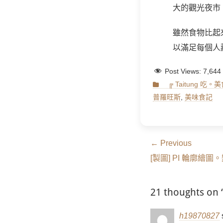
大的觀光夜市
雖然食物比起
以滿足每個人
Post Views:
7,644
Categories
╔ Taitung 吃。
普羅旺斯
,
美味食記
文
← Previous
Previous
章
[製圖] PI 輪廓繪圖
post:
導
21 thought
覽
h19870827