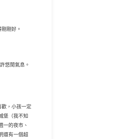
得剛剛好。
許悠閒氣息。
喜歡，小孩一定
城堡（我不知
週一的夜市、
明還有一個超