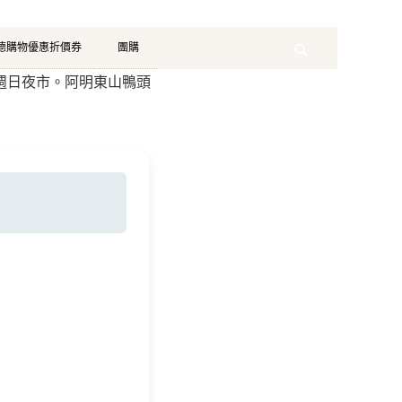
珂德購物優惠折價券
團購
Search
路週日夜市。阿明東山鴨頭