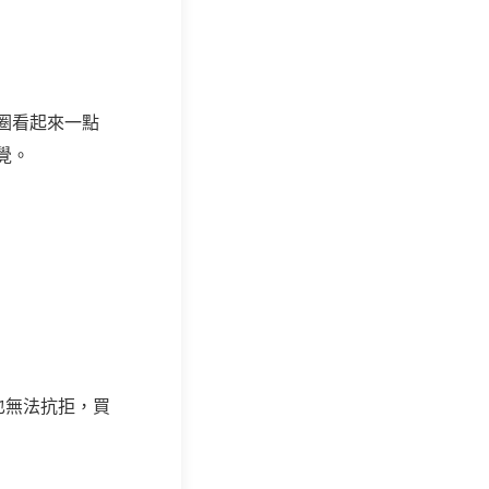
圈看起來一點
覺。
也無法抗拒，買