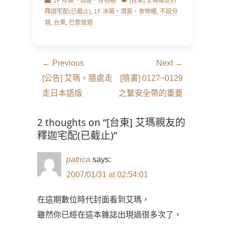
Categories
Tags
1F 冰箱‧酒窖‧食物櫃
[台東] 艾瑪親友的
釋迦宅配(已截止)
,
1F 冰箱‧酒窖‧食物櫃
,
不設分
類
,
台東
,
巴黎旅遊
文
← Previous
Next →
章
Previous
Next
[公告] 艾瑪。隨處走
[隨書] 0127~0129
導
post:
post:
走日本語版
之繫安全帶的重要
覽
2 thoughts on “[台東] 艾瑪親友的
釋迦宅配(已截止)”
patrica
says:
2007/01/31 at 02:54:01
在這期數位時代封面看到艾瑪，
雖然你已經在這本雜誌出現過很多次了，