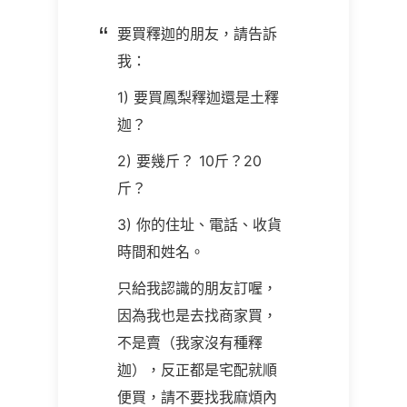
要買釋迦的朋友，請告訴
我：
1)
要買鳳梨釋迦還是土釋
迦？
2)
要幾斤？
10
斤？
20
斤？
3)
你的住址、電話、收貨
時間和姓名。
只給我認識的朋友訂喔，
因為我也是去找商家買，
不是賣（我家沒有種釋
迦），反正都是宅配就順
便買，請不要找我麻煩內