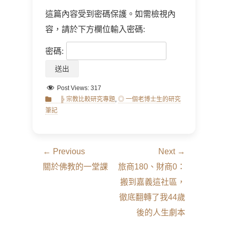
這篇內容受到密碼保護。如需檢視內
容，請於下方欄位輸入密碼:
密碼:
Post Views:
317
Categories
╠ 宗教比較研究專題
,
◎ 一個老博士生的研究
筆記
文
← Previous
Next →
章
Previous
Next
關於佛教的一堂課
旅商180、財商0：
導
post:
post:
搬到嘉義這社區，
覽
徹底翻轉了我44歲
後的人生劇本