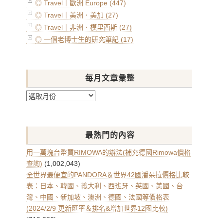
◎ Travel｜歐洲 Europe (447)
◎ Travel｜美洲．美加 (27)
◎ Travel｜非洲．模里西斯 (27)
◎ 一個老博士生的研究筆記 (17)
每月文章彙整
每
月
文
章
最熱門的內容
彙
整
用一萬塊台幣買RIMOWA的辦法(補充德國Rimowa價格
查詢)
(1,002,043)
全世界最便宜的PANDORA＆世界42國潘朵拉價格比較
表：日本、韓國、義大利、西班牙、英國、美國、台
灣、中國、新加坡、澳洲、德國、法國等價格表
(2024/2/9 更新匯率＆排名&增加世界12國比較)