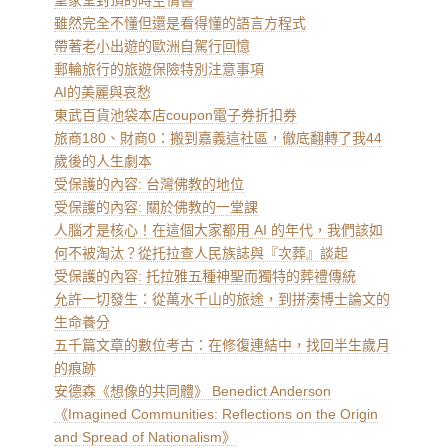
聖家堂封頂的時空情書
雖然完全不懂但還是看得懂的語言方程式
帶著老小出遊的歐洲自駕行回憶
郵輪旅行的旅遊保險特別注意事項
AI的美麗與哀愁
東武百貨池袋本店coupon電子券折扣券
旅商180、財商0：搬到嘉義這社區，徹底翻轉了我44
歲後的人生劇本
受保護的內容: 台灣佛教的地位
受保護的內容: 關於佛教的一堂課
人腦才是核心！在這個大家都用 AI 的年代，我們該如
何不被淘汰？從托拉查人民族誌與『次葬』談起
受保護的內容: 托拉雅五種神聖而獨特的葬禮傳統
允許一切發生：從萬水千山的旅途，到拼湊博士論文的
生命養分
五千篇文章的數位考古：在修復連結中，找回半生歲月
的痕跡
安德森《想像的共同體》 Benedict Anderson
《Imagined Communities: Reflections on the Origin
and Spread of Nationalism》