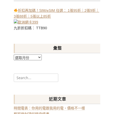
折扣再加碼！SIM/eSIM 任選： 1張95折｜2張9折｜
3張88折｜5張以上85折
九折折扣碼： TTB90
彙整
彙
整
Search
for:
近期文章
時間電表：你用的電跟我用的電，價格不一樣