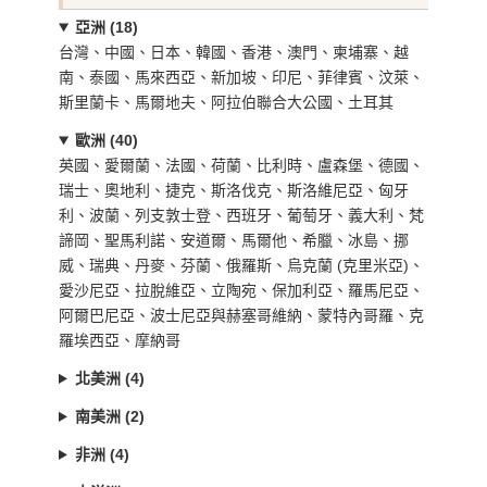
亞洲 (18)
台灣、中國、日本、韓國、香港、澳門、柬埔寨、越
南、泰國、馬來西亞、新加坡、印尼、菲律賓、汶萊、
斯里蘭卡、馬爾地夫、阿拉伯聯合大公國、土耳其
歐洲 (40)
英國、愛爾蘭、法國、荷蘭、比利時、盧森堡、德國、
瑞士、奧地利、捷克、斯洛伐克、斯洛維尼亞、匈牙
利、波蘭、列支敦士登、西班牙、葡萄牙、義大利、梵
諦岡、聖馬利諾、安道爾、馬爾他、希臘、冰島、挪
威、瑞典、丹麥、芬蘭、俄羅斯、烏克蘭 (克里米亞)、
愛沙尼亞、拉脫維亞、立陶宛、保加利亞、羅馬尼亞、
阿爾巴尼亞、波士尼亞與赫塞哥維納、蒙特內哥羅、克
羅埃西亞、摩納哥
北美洲 (4)
南美洲 (2)
非洲 (4)