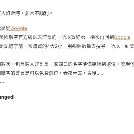
家人訂票時，非常不順利。
我是從
Google
美國航空官方網站去訂票的，所以買好第一梯次再回到
Google
是記憶了前一次購買的4大2小，用那個數量去搜尋，所以一到
回數次，包含輸入好哥哥一家四口的名字準備結帳到選位，發現
航空的會員是可以免費選位，弄來弄去，最後…..
~~
anged!