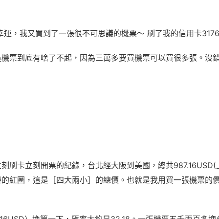
很幸運，我又買到了一張很不可思議的機票～ 刷了我的信用卡3176
這機票到底有啥了不起，因為三萬多要買機票可以買很多張。沒
刻刷卡立刻開票的紀錄，台北經大阪到美國，總共987.16USD(
邊的紅圈，這是［四大兩小］的總價。也就是我用買一張機票的