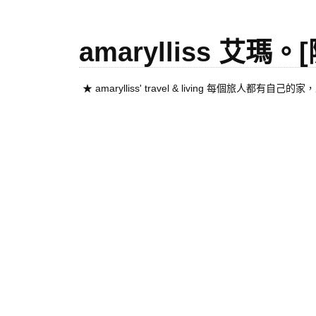
amarylliss 艾瑪
★ amarylliss' travel & living 每個旅人