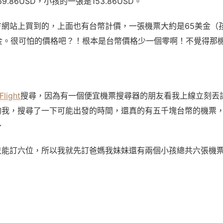
.86USD，小孩的一張是153.86USD。
網站上買到的，上面也有台幣計價，一張機票大約是65美金（孩
6美金。很可怕的價格吧？！根本是台幣價格少一個零啊！不覺得那機
Flight
搜尋，因為有一個便宜機票搜尋器的朋友看我上線立刻丟
的我，搜尋了一下可能出發的時間，還真的有五千塊台幣的機票
～
只能訂六位，所以我就先訂爸媽我妹妹還有兩個小孩總共六張機
。