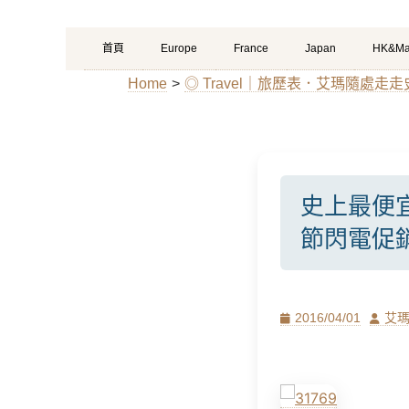
Primary
Skip
首頁
Europe
France
Japan
HK&Ma
Menu
to
Home
>
◎ Travel｜旅歷表．艾瑪隨處走走
content
史上最便
節閃電促
Posted
Author
2016/04/01
艾
on