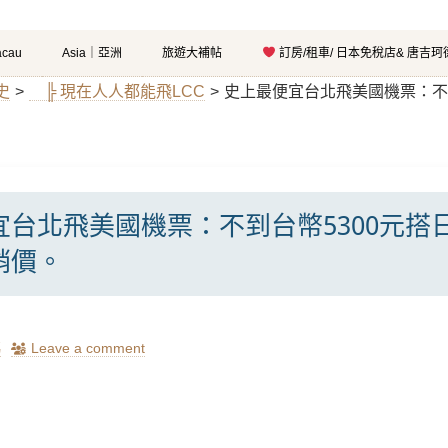
cau
Asia｜亞洲
旅遊大補帖
訂房/租車/ 日本免稅店& 唐吉
史
>
╠ 現在人人都能飛LCC
>
史上最便宜台北飛美國機票：不
宜台北飛美國機票：不到台幣5300元搭
銷價。
瑪
Leave a comment