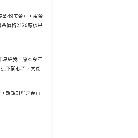
童49美金），稅金
票價格2120應該是
訊息給我，原本今年
，這下開心了，大家
票，想說訂好之後再