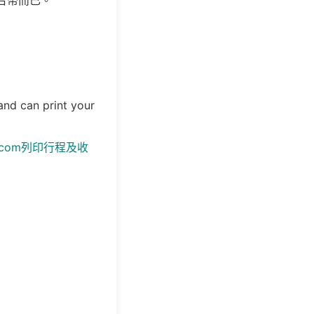
塊台幣而已。
 and can print your
com列印行程及收