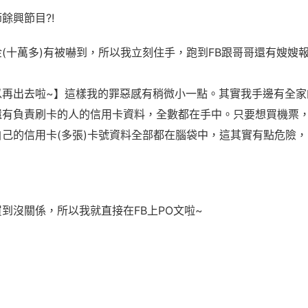
餘興節目?!
(十萬多)有被嚇到，所以我立刻住手，跑到FB跟哥哥還有嫂嫂報
以再出去啦~】這樣我的罪惡感有稍微小一點。其實我手邊有全家
還有負責刷卡的人的信用卡資料，全數都在手中。只要想買機票
己的信用卡(多張)卡號資料全部都在腦袋中，這其實有點危險
到沒關係，所以我就直接在FB上PO文啦~