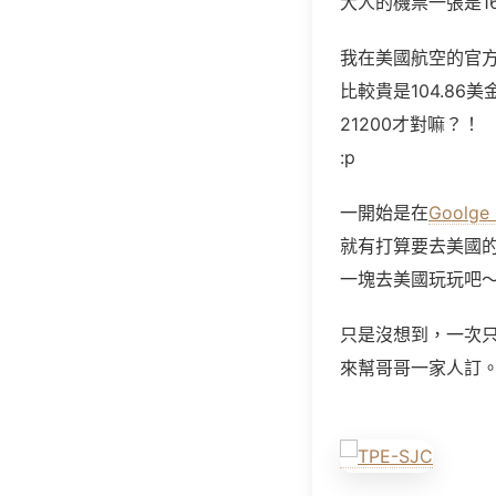
大人的機票一張是169
我在美國航空的官方
比較貴是104.8
21200才對嘛？！
:p
一開始是在
Goolge 
就有打算要去美國
一塊去美國玩玩吧
只是沒想到，一次
來幫哥哥一家人訂