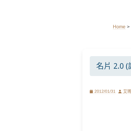
Home
>
名片 2.0 
Posted
Author
2012/01/31
艾
on