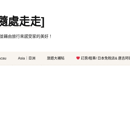
。[隨處走走]
都有自己的家，並藉由旅行來感受家的美好！
cau
Asia｜亞洲
旅遊大補帖
訂房/租車/ 日本免稅店& 唐吉