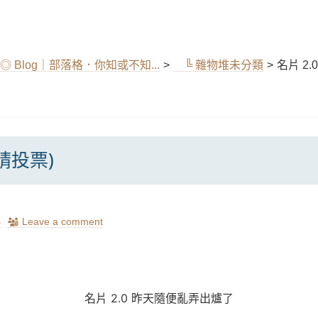
◎ Blog｜部落格．你知或不知...
>
╚ 雜物堆未分類
>
名片 2.
(請投票)
瑪
Leave a comment
名片
2.0
昨天隨便亂弄出爐了