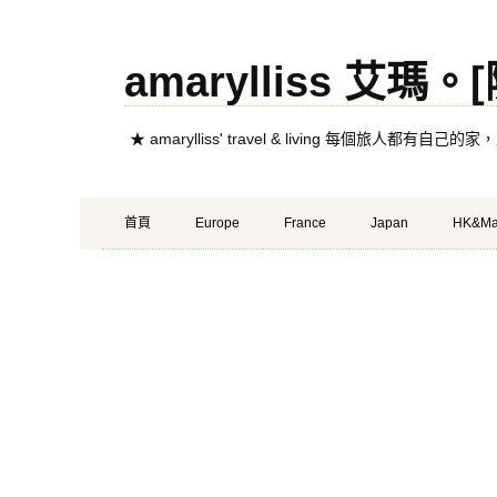
amarylliss 艾瑪
★ amarylliss' travel & living 每個旅人
Primary
Skip
首頁
Europe
France
Japan
HK&Ma
Menu
to
content