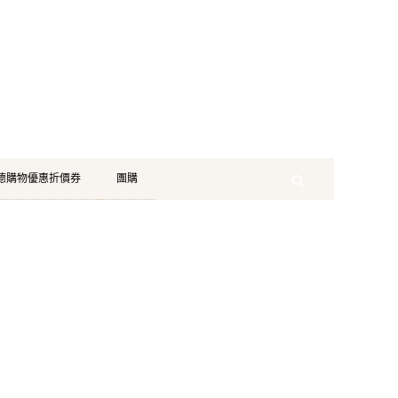
珂德購物優惠折價券
團購
Search