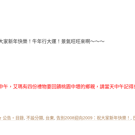
大家新年快樂！牛年行大運！景氣旺旺來啊～～～
旦當天中午，艾瑪有四份禮物要回饋桃園中壢的鄉親，請當天中午記
s
★ 公告。目錄
,
不設分類
,
台東
,
告別2008迎向2009：祝大家新年快樂！
,