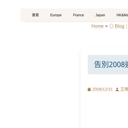
Primary
Skip
首頁
Europe
France
Japan
HK&Ma
Menu
to
Home
>
◎ Blo
content
告別200
Posted
Author
2008/12/31
艾
on