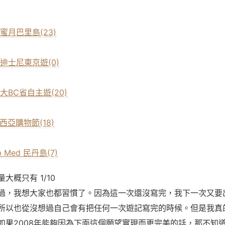
度蜜月巴里島(23)
歡樂迪士尼東京遊(0)
拿大BC省自主遊(20)
來西亞購物節(18)
ub Med 民丹島(7)
大概只有 1/10
過，我想大家也都習慣了。因為這一次還沒寫完，我下一次又要
所以也從沒想過自己會有把任何一次遊記寫完的時候。但是我真
如果2008年能夠因為下面這個願望實現而更完美的話，那不知