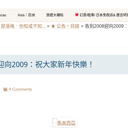
cau
Asia｜亞洲
旅遊大補帖
訂房/租車/ 日本免稅店& 唐吉
g｜部落格．你知或不知...
>
★ 公告。目錄
>
告別2008迎向200
8迎向2009：祝大家新年快樂！
瑪
4 Comments