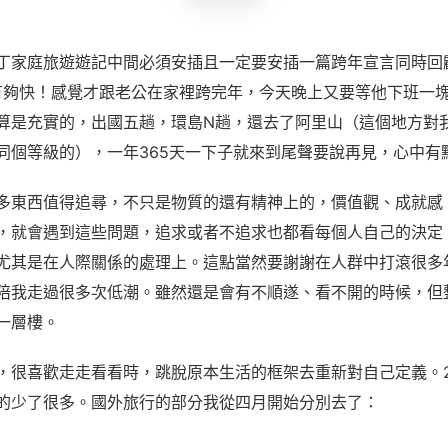
丁家庭旅遊遊記中間必須安插且一定要安插一篇跨年宣言同時回顧
得有夠快！感覺才跟老公在家裡跨完年，今天晚上又要等他下班一
算是充實的，出國五趟，環島N趟，還去了阿里山（這個地方對
同個等級的），一年365天一下子就來到尾聲要說再見，心中有
多東西值得追尋，不只是物質的還有精神上的，價值觀、成就感
，就會遇到這些問題，追求或者不追求也都看每個人自己的決定
尤其是在人際關係的處理上。這點當然要謝謝在人群中打滾很多
陪我走過很多次低潮。雖然還是會有不順遂、看不開的時候，但
一層樓。
，很喜歡走走看看時，跳脫原本生活的框架去重新對自己定義。2
的少了很多。國外旅行的部分我從四月開始分別去了：