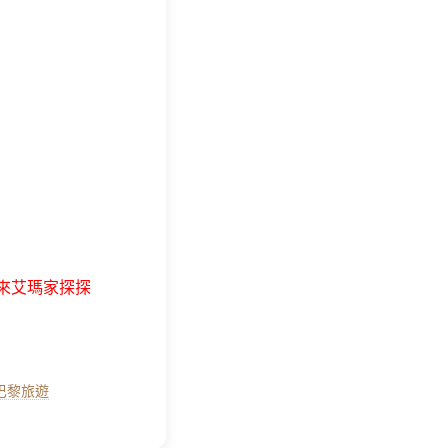
得來艾瑪家探探
巴黎旅遊