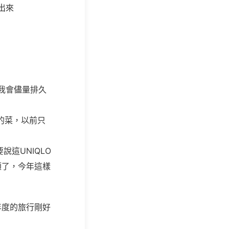
寫出來
我會儘量排久
幣的菜，以前只
這UNIQLO
顧了，今年這樣
年度的旅行剛好