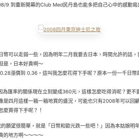
08/9 到重新開幕的Club Med民丹島也能多把自己心中的感動
日幣可以走弱一些，因為明年二月我要去日本，時間允許的話，
但是，日本好貴啊～
0.28漲價到 0.36，這叫我怎麼花得下手呢？原本一份一千日
因為匯率的關係現在立刻變成360元，這樣怎麼吃得消呢？更不要說
像是四月這樣一箱一箱地買的盛況，可能也只有2008年可以回
怎麼買得下手呢？！
年我的願望很簡單，就是「日幣和歐元跌一些吧！」因為本姑娘明
貴的地方啊～～～～