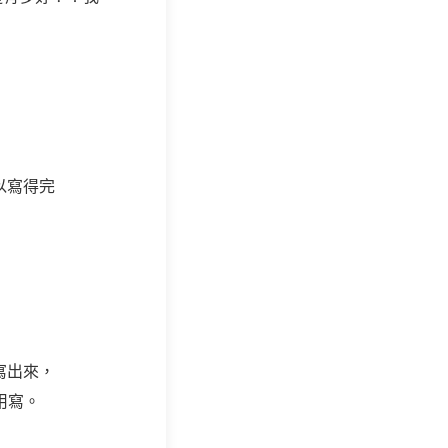
以寫得完
寫出來，
用寫。