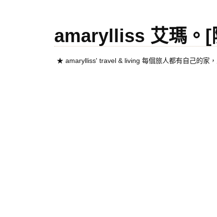
amarylliss 艾瑪
★ amarylliss' travel & living 每個旅人