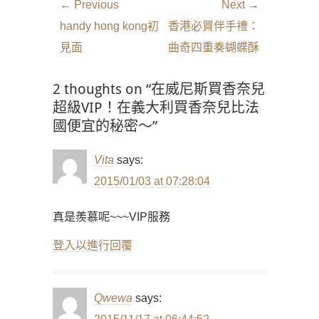
文
← Previous
Next →
章
Previous
Next
handy hong kong初
香港必買伴手禮：
導
post:
post:
見面
曲奇四重奏蝴蝶酥
覽
2 thoughts on “在威尼斯買香奈兒
超級VIP！在義大利買香奈兒比法
國便宜的秘密～”
Vita
says:
2015/01/03 at 07:28:04
真是羨慕呢~~~VIP服務
登入以進行回覆
Qwewa
says: