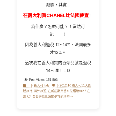
經驗，其實…
在義大利買CHANEL比法國便宜
！
為什麼？怎麼可能？！當然可
能！！！
因為義大利退稅 12~14%，法國最多
才12%。
這次我在義大利買的香奈兒就是退稅
14％喔！：D
Post Views:
151,503
Categories
Tags
╠ 義大利 Italy
╠ 2012.10 義大利11天團
體旅行
,
國外旅遊
,
在威尼斯買香奈兒超級VIP！在
義大利買香奈兒比法國便宜的秘密～