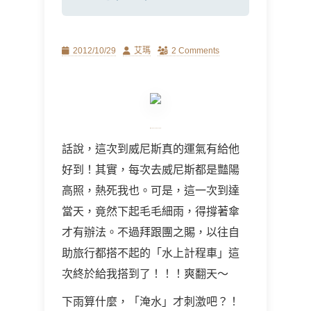
Posted
Author
2012/10/29
艾瑪
2 Comments
on
話說，這次到威尼斯真的運氣有給他
好到！其實，每次去威尼斯都是豔陽
高照，熱死我也。可是，這一次到達
當天，竟然下起毛毛細雨，得撐著傘
才有辦法。不過拜跟團之賜，以往自
助旅行都搭不起的「水上計程車」這
次終於給我搭到了！！！爽翻天～
下雨算什麼，「淹水」才刺激吧？！