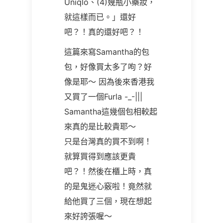
Uniqlo、(4)幾瓶小藥妝，
就這樣而已。」還好
吧？！真的還好吧？！
這篇來寫Samantha的包
包，好像買太多了呴？好
像是耶～ 因為後來香港我
又買了一個Furla -_-|||
Samantha這幾個包相較起
來真的是比較貴耶～
只是台灣真的買不到啊！
就算買得到應該更貴
吧？！然後在櫃上時，真
的是鬼迷心竅啦！竟然就
給他買了三個，現在想起
來好誇張喔～