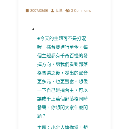
Posted
Author
2007/08/06
艾瑪
3 Comments
on
※今天的主題可不是打混
喔！擂台賽進行至今，每
個主題都有千奇百怪的發
揮方向，讓我們看到部落
格普遍之後，發出的聲音
更多元，也更豐富。想像
一下自己是擂台主，可以
讓成千上萬個部落格同時
發聲，你想問大家什麼問
題？
主題：小金人換你當！想