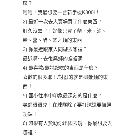
麼？
哈哈！我最想要一台新手機K800i！
2) 最近一次去大賣場買了什麼東西？
好久沒去了！好像只買了柴、米、油、
鹽、醬、醋、茶之類的東西
3) 你最近跟家人同遊去哪裡？
最近啊~~去復興鄉的蝙蝠洞！
4) 最喜歡/最討厭吃的東西是什麼？
喜歡的很多耶！/討厭的就是椰漿類的東
西！
5) 國小往事中印象最深刻的是什麼？
老師很很兇！在球隊除了要打球還要被逼
功課！
6) 如果有人贊助你出國去玩，你最想要去
哪裡？