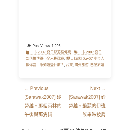
Post Views:
1,205
Categories
Tags
╠ 2007 夏日部落格傳說
╠ 2007 夏日
部落格傳說小金人挑戰賽
,
[夏日傳說] Day07 小金人
換你當！想知道些什麼？
,
台東
,
國外旅遊
,
巴黎旅遊
文
← Previous
Next →
章
Previous
Next
[Sarawak2007] 砂
[Sarawak2007] 砂
導
post:
post:
勞越。那個雨林的
勞越。艷麗的伊班
覽
午後與那隻貓
族串珠披肩