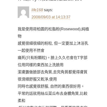
life168
says:
2008/09/03 at 14:13:37
我是使用荷柏園的松脂粉(Rosewood),純植
物
感覺很細很細的粉粒, 但一定要加上沐浴乳
一起使用不然會
痛死(只有粉顆粒)。臉上久久也會在T字部
位用同樣的東西加上洗臉用
潔膚露做臉部去角質,去完角質都覺得膚質
很滑順舒服又乾淨,使用
同時也感覺很舒服, 自然的東西很好用。
平常的話就用絲瓜菜瓜布去身體角質,比較
柔和