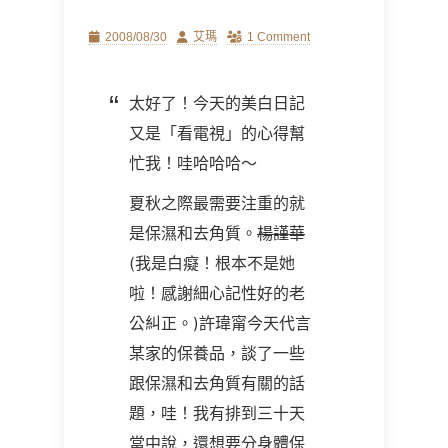
Posted
Author
2008/08/30
艾瑪
1 Comment
on
太好了！今天的美白日記
又是「看電視」的心得幫
忙我！哇哈哈哈～
夏秋之際最需要注重的就
是保濕和去角質。
楊謹華
(我是白癡！根本不是她
啦！感謝細心記性好的老
公糾正。)許瑋甯今天代言
某家的保養品，談了一些
跟保濕和去角質有關的話
題，哇！我有排到三十天
當中說，還想要分身體保