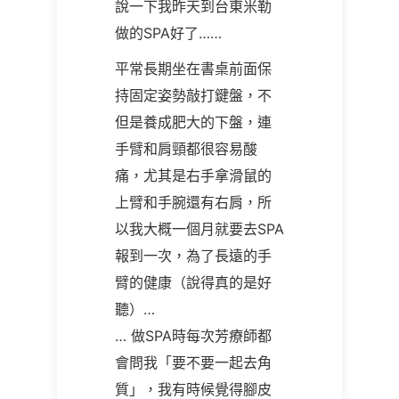
說一下我昨天到台東米勒
做的SPA好了……
平常長期坐在書桌前面保
持固定姿勢敲打鍵盤，不
但是養成肥大的下盤，連
手臂和肩頸都很容易酸
痛，尤其是右手拿滑鼠的
上臂和手腕還有右肩，所
以我大概一個月就要去SPA
報到一次，為了長遠的手
臂的健康（說得真的是好
聽）…
… 做SPA時每次芳療師都
會問我「要不要一起去角
質」，我有時候覺得腳皮