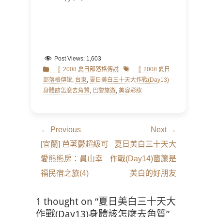
Post Views:
1,603
Categories
Tags
╠ 2008 夏日部落格傳說
╠ 2008 夏日
部落格傳說
,
台東
,
夏日美白三十天大作戰(Day13)
身體該怎麼去角質
,
巴黎旅遊
,
美容彩妝
文
← Previous
Next →
章
Previous
Next
[宜蘭] 芭荖鬱超級可
夏日美白三十天大
導
post:
post:
愛熊熊房：員山幸
作戰(Day14)窗簾是
覽
福民宿之旅(4)
美白的好朋友
1 thought on “夏日美白三十天大
作戰(Day13)身體該怎麼去角質”