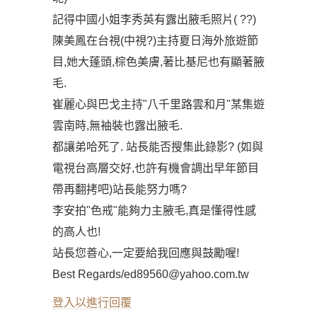
記得中國小姐李秀英有露出腋毛照片( ??)
陳美鳳在台視(中視?)主持夏日海外旅遊節
目,她大蓬頭,棕色美膚,著比基尼也有顯著腋
毛.
崔麗心與巴戈主持"八千里路雲和月"某集遊
雲南時,無袖裝也露出腋毛.
都讓弟哈死了. 站長能否搜集此錄影? (如與
電視台高層交好,也許有機會調出早年節目
帶再翻拷吧)站長能努力嗎?
李安拍"色戒"能夠力主腋毛,真是懂得性感
的高人也!
站長您善心,一定要給我回應與鼓勵喔!
Best Regards/
ed89560@yahoo.com.tw
登入以進行回覆