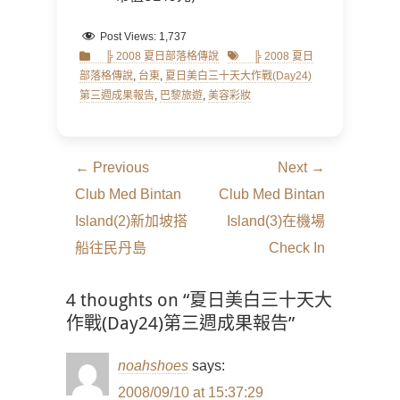
Post Views:
1,737
Categories
Tags
╠ 2008 夏日部落格傳說
╠ 2008 夏日
部落格傳說
,
台東
,
夏日美白三十天大作戰(Day24)
第三週成果報告
,
巴黎旅遊
,
美容彩妝
文
← Previous
Next →
章
Previous
Next
Club Med Bintan
Club Med Bintan
導
post:
post:
Island(2)新加坡搭
Island(3)在機場
覽
船往民丹島
Check In
4 thoughts on “夏日美白三十天大
作戰(Day24)第三週成果報告”
noahshoes
says:
2008/09/10 at 15:37:29