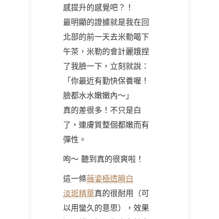
感提升的感覺吧？！
最明顯的證據就是我在回
北部的前一天去米勒喝下
午茶，米勒的會計麗娥捏
了我臉一下，立刻就說：
「你最近有勤快保養喔！
臉都水水嫩嫩內～」
真的差很多！不只是白
了，連膚質整個都嫩而有
彈性。
呴～ 聽到真的很爽啦！
這一條
薇姿極透瞬白
淡斑精華
真的很耐用（可
以用蠻久的意思），效果