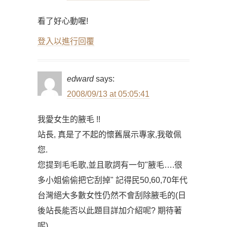
看了好心動喔!
登入以進行回覆
edward
says:
2008/09/13 at 05:05:41
我愛女生的腋毛 !!
站長, 真是了不起的懷舊展示專家,我敬佩
您.
您提到毛毛歌,並且歌詞有一句"腋毛….很
多小姐偷偷把它刮掉" 記得民50,60,70年代
台灣絕大多數女性仍然不會刮除腋毛的(日
後站長能否以此題目詳加介紹呢? 期待著
呢)