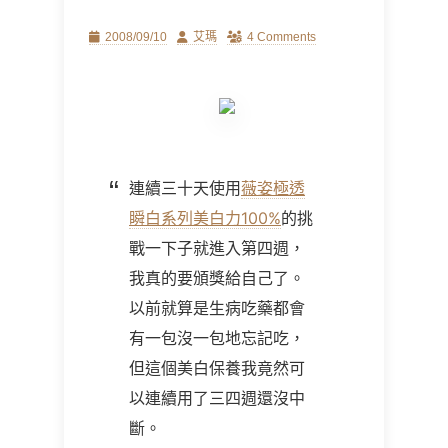
Posted
Author
2008/09/10
艾瑪
4 Comments
on
連續三十天使用
薇姿極透
瞬白系列美白力100%
的挑
戰一下子就進入第四週，
我真的要頒獎給自己了。
以前就算是生病吃藥都會
有一包沒一包地忘記吃，
但這個美白保養我竟然可
以連續用了三四週還沒中
斷。