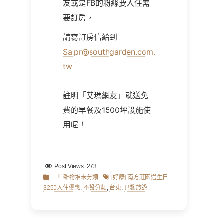
友或是
FB的
粉絲要入住需
要訂房，
請寫訂房信給到
Sa.pr@southgarden.com.
tw
註明「艾瑪網友」就送免
費的早餐及1500坪設施使
用
喔！
Post Views:
273
Categories
Tags
╚ 雜物堆未分類
[好康] 南方莊園過生日
3250入住優惠
,
不設分類
,
台東
,
巴黎旅遊