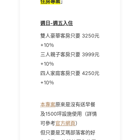
住房專案
」
週日-週五入住
雙人豪華客房只要 3250元
+10％
三人親子客房只要 3999元
+10％
四人家庭客房只要 4250元
+10％
本專案
原來是沒有送早餐
及1500坪設施使用（詳情
可參考
官方網頁
）
但
只要是艾瑪部落客的好