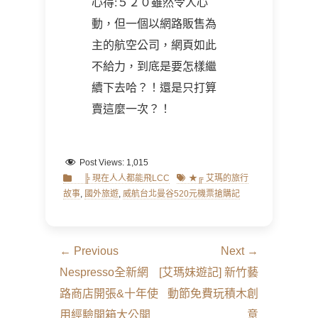
心得:５２０雖然令人心
動，但一個以網路販售為
主的航空公司，網頁如此
不給力，到底是要怎樣繼
續下去哈？！還是只打算
賣這麼一次？！
Post Views:
1,015
Categories
Tags
╠ 現在人人都能飛LCC
★╔ 艾瑪的旅行
故事
,
國外旅遊
,
威航台北曼谷520元機票搶購記
文
← Previous
Next →
章
Previous
Next
Nespresso全新網
[艾瑪妹遊記] 新竹藝
導
post:
post:
路商店開張&十年使
動節免費玩積木創
覽
用經驗開箱大公開
意