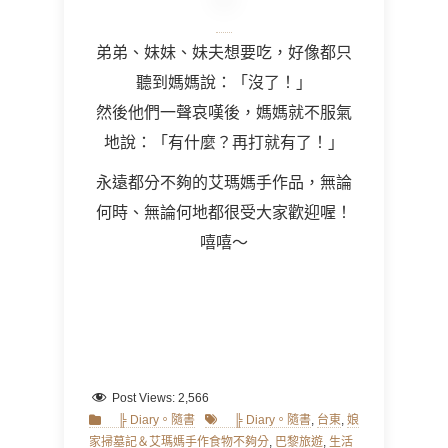
弟弟、妹妹、妹夫想要吃，好像都只
聽到媽媽說：「沒了！」
然後他們一聲哀嘆後，媽媽就不服氣
地說：「有什麼？再打就有了！」
永遠都分不夠的艾瑪媽手作品，無論
何時、無論何地都很受大家歡迎喔！
嘻嘻～
Post Views:
2,566
Categories
Tags
╠ Diary。隨書
╠ Diary。隨書
,
台東
,
娘
家掃墓記＆艾瑪媽手作食物不夠分
,
巴黎旅遊
,
生活