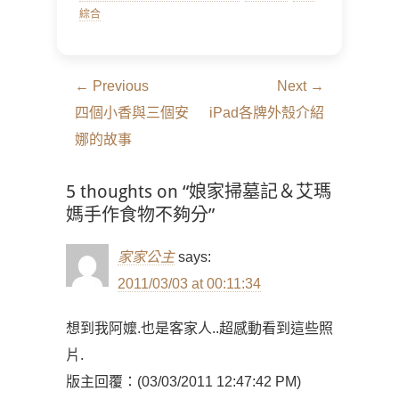
綜合
文
← Previous
Next →
章
Previous
Next
四個小香與三個安
iPad各牌外殼介紹
導
post:
post:
娜的故事
覽
5 thoughts on “娘家掃墓記＆艾瑪
媽手作食物不夠分”
家家公主
says:
2011/03/03 at 00:11:34
想到我阿嬤.也是客家人..超感動看到這些照
片.
版主回覆：(03/03/2011 12:47:42 PM)