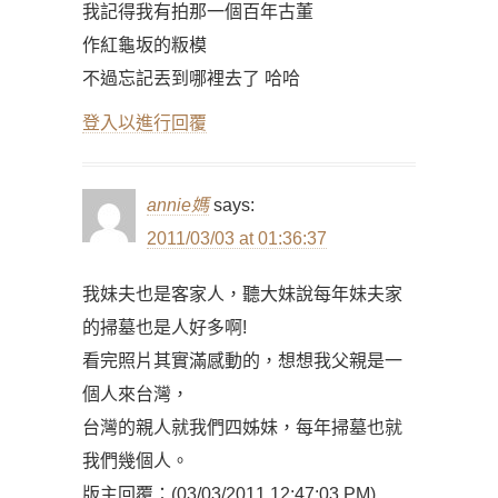
我記得我有拍那一個百年古董
作紅龜坂的粄模
不過忘記丟到哪裡去了 哈哈
登入以進行回覆
annie媽
says:
2011/03/03 at 01:36:37
我妹夫也是客家人，聽大妹說每年妹夫家
的掃墓也是人好多啊!
看完照片其實滿感動的，想想我父親是一
個人來台灣，
台灣的親人就我們四姊妹，每年掃墓也就
我們幾個人。
版主回覆：(03/03/2011 12:47:03 PM)