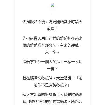
酒足飯飽之後，媽媽開始當小叮噹大
放送！
先把前幾天用自己種的蘿蔔純在來米
做的蘿蔔糕全部分切，有來的親戚一
人一塊。
接著拿出那一個大冬瓜，一樣一人切
一輪。
就在媽媽切冬瓜時，大堂姐說：「嬸
嬸你不是有醃冬瓜？」
這大堂姐真的很識貨！大概是吃過媽
媽用醃冬瓜煮的豬肉薑絲湯，所以印