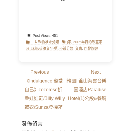
Post Views:
451
Categories
Tags
╚ 雜物堆未分類
[家] 2005年買的臥室家
具: 床組/梳妝台/斗櫃
,
不設分類
,
台東
,
巴黎旅遊
文
← Previous
Next →
章
Previous
Next
《Indulgence 寵愛
[韓國] 釜山海雲台樂
導
post:
post:
自己》cocorose折
園酒店Paradise
覽
疊娃娃鞋/Billy Willy
Hotel(1)公設&餐廳
韓衣/Sunza登機箱
發佈留言