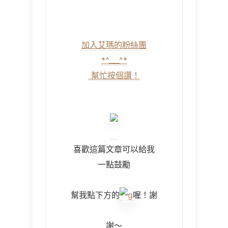
加入艾瑪的粉絲團
*^___^
*
幫忙按個讚！
喜歡這篇文章可以給我
一點鼓勵
幫我點下方的
喔！謝
謝～