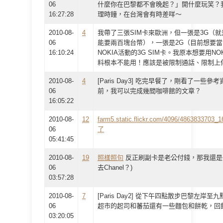
06
什麼你在巴黎都不會晚起？」開什麼玩笑？
16:27:28
理時鐘，在台灣會有時差咩～
2010-08-
4
我帶了三張SIM卡來歐洲，但一張是3G（
06
能要兩百塊台幣），一張是2G（目前想要
16:10:24
NOKIA活動的3G SIM卡。我原本想要用
料根本不能用！應該是被限制通話、限制上
2010-08-
4
[Paris Day3] 吃完早餐了，剛看了一
06
前，我可以完成幾間咖啡館的文章？
16:05:22
2010-08-
12
farm5.static.flickr.com/4096/4863833703_1
06
了
05:41:45
2010-08-
19
照樣照句
反正刷副卡是老公付錢，那我還是去
06
去Chanel？)
03:57:28
2010-08-
7
[Paris Day2] 從下午四點散步巴黎左
06
超市的起司和蕃茄還有一些麵包和餅乾，回
03:20:05