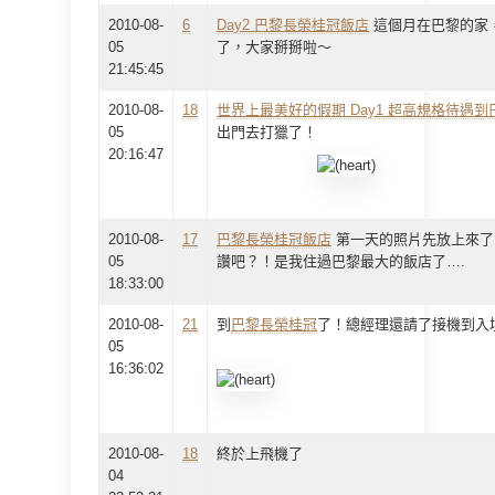
2010-08-
6
Day2 巴黎長榮桂冠飯店
這個月在巴黎的家
05
了，大家掰掰啦～
21:45:45
2010-08-
18
世界上最美好的假期 Day1 超高規格待遇到
05
出門去打獵了！
20:16:47
2010-08-
17
巴黎長榮桂冠飯店
第一天的照片先放上來了
05
讚吧？！是我住過巴黎最大的飯店了….
18:33:00
2010-08-
21
到
巴黎長榮桂冠
了！總經理還請了接機到入
05
16:36:02
2010-08-
18
終於上飛機了
04