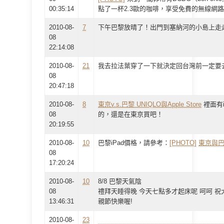
00:35:14
點了一杯2.3歐的咖啡，享受免費的無線網
2010-08-
7
下午巴黎放晴了！出門到塞納河的小島上走走
08
22:14:08
2010-08-
21
我去拉法葉穿了一下就決定回台灣前一定要
08
20:47:18
2010-08-
8
東京v.s.巴黎 UNIQLO與Apple Store
裡面有
08
的，還是在東京買吧！
20:19:55
2010-08-
10
巴黎iPad價格，請參考：
[PHOTO]
東京與巴
08
17:20:24
2010-08-
10
8/8 巴黎天氣陰
08
禮拜天睡得晚 今天七點多才起床呢 呵呵 祝
13:46:31
親節快樂喔!
2010-08-
23