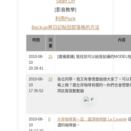
Sean Lin
[影音教學]
利用Plurk
Backup將日記貼回部落格的方法
時間
回
內容
覆
2010-08-
15
[廣播廣播] 我找到可以給我拍攝的MODEL
10
20:29:41
2010-08-
33
各位同學，我又有事情要麻煩大家了。可以
10
格上做？跟左岸咖啡有關的～你們也會想要參
17:35:52
拜託幫我動動腦
2010-08-
8
左岸咖啡第一話：圓頂咖啡館 La Coupole
這
10
濃的咖啡館。
15:17:10