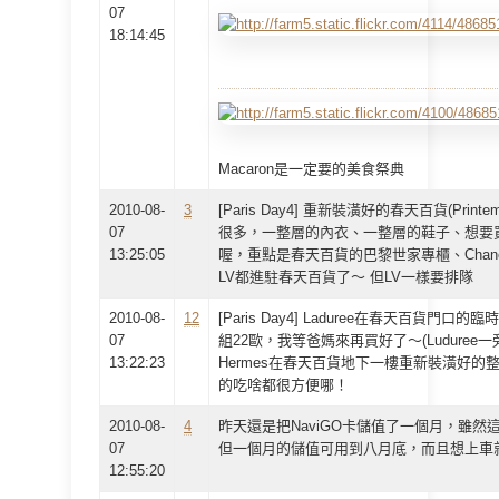
07
18:14:45
Macaron是一定要的美食祭典
2010-08-
3
[Paris Day4] 重新裝潢好的春天百貨(Print
07
很多，一整層的內衣、一整層的鞋子、想要
13:25:05
喔，重點是春天百貨的巴黎世家專櫃、Chan
LV都進駐春天百貨了～ 但LV一樣要排隊
2010-08-
12
[Paris Day4] Laduree在春天百貨
07
組22歐，我等爸媽來再買好了～(Luduree一旁就是
13:22:23
Hermes在春天百貨地下一樓重新裝潢好
的吃啥都很方便哪！
2010-08-
4
昨天還是把NaviGO卡儲值了一個月，雖然
07
但一個月的儲值可用到八月底，而且想上車
12:55:20