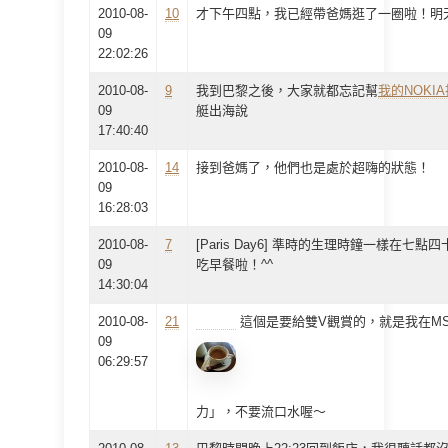
2010-08-
10
才下午四點，我已經帶爸媽逛了一圈啦！明
09
22:02:26
2010-08-
9
我到巴黎之後，大家就都忘記幫
我的NOKI
09
艇出海說
17:40:40
2010-08-
14
接到爸媽了，他們也是處於超嗨的狀態！
09
16:28:03
2010-08-
7
[Paris Day6] 準時的生理時鐘一樣在
09
吃早餐啦！^^
14:30:04
2010-08-
21
這個是要給雙V觀賞的，就是我在M
09
06:29:57
力」，不要流口水喔～