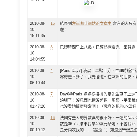
2010-08-
16
結果到
左岸咖啡網站的文章中
留言的人只有
10
啦！
15:11:35
2010-08-
8
巴黎時間早上八點，已經起床看完一集韓劇
10
14:04:55
2010-08-
4
[Paris Day7] 凌晨十二點十分，生理
10
寫得差不多了，我先睡啦～在歐洲的朋友，
06:10:44
2010-08-
7
Day6@Paris 媽媽從接機的夏先生車子
10
誇張了！沒見面也還沒超過一周耶～平常我
01:47:20
也沒看她這麼興奮啊！（我真的把Plurk當
2010-08-
16
法國有些人的算數真的很不好，一週的NaviG
10
該是36.7。結果我拿40歐元給她，不會找耶
00:19:12
是分兩次找的…. （超遜！）知道這笨蛋是