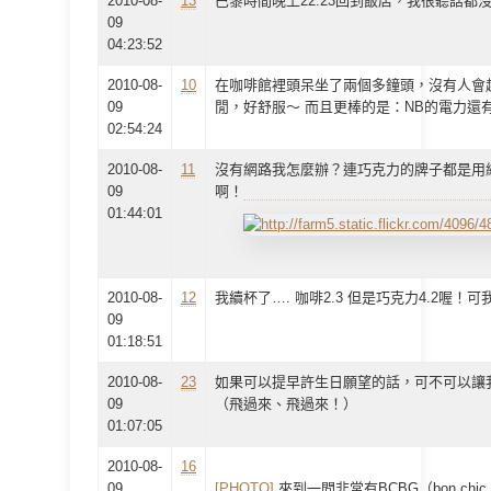
2010-08-
13
巴黎時間晚上22:23回到飯店，我很聽話都
09
04:23:52
2010-08-
10
在咖啡館裡頭呆坐了兩個多鐘頭，沒有人會
09
閒，好舒服～ 而且更棒的是：NB的電力還有3
02:54:24
2010-08-
11
沒有網路我怎麼辦？連巧克力的牌子都是用網
09
啊！
01:44:01
2010-08-
12
我續杯了…. 咖啡2.3 但是巧克力4.2喔！
09
01:18:51
2010-08-
23
如果可以提早許生日願望的話，可不可以讓
09
（飛過來、飛過來！）
01:07:05
2010-08-
16
09
[PHOTO]
來到一間非常有BCBG（bon chic,