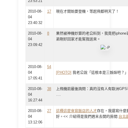
23:53:21
2010-08-
17
現在才開始要登機，等起飛都明天了！
04
23:40:32
2010-08-
8
果然被神機妙算的老公料到，我竟把iphon
04
弟剛好回家才能幫我送來。
23:09:42
2010-08-
54
04
[PHOTO]
我老公說「這根本是三姊妹吧？
17:05:41
2010-08-
38
上飛機前最後詢問：真的沒有人有歐洲GP
04
….
16:27:44
2010-08-
27
這種這麼會寫飯店的人才
存在，我還寫什麼
04
好。<< 介紹得是我們週末去開的房間:
台北
13:12:06