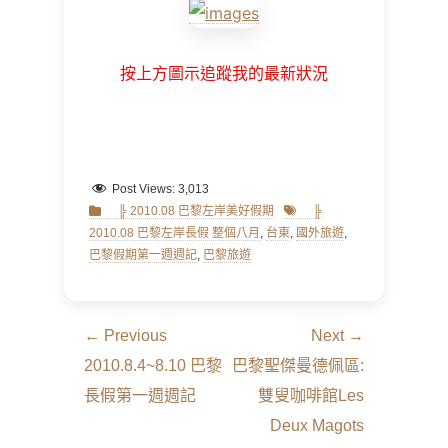
按上方圖示追蹤我的最新狀況
Post Views:
3,013
Categories
Tags
╠ 2010.08 巴黎左岸美好假期
╠
2010.08 巴黎左岸長假 整個八月
,
台東
,
國外旅遊
,
巴黎假期第一週週記
,
巴黎旅遊
文
← Previous
Next →
章
Previous
Next
2010.8.4~8.10 巴黎
巴黎聖傑曼德佩區:
導
post:
post:
長假第一週週記
雙叟咖啡館Les
覽
Deux Magots