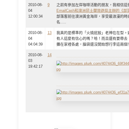
2010-08-
9
之前有參加左岸咖啡活動的朋友，我相信這
04
EmailCash和澳洲昆士蘭旅遊局主辦的《
12:00:34
部落客前往澳洲黃金海岸，享受最浪漫的時
名…..
2010-08-
13
我真的是標準的「火燒屁股」老神在在型。
04
有人這麼有信心的嗎？哈！而且還有要帶去
04:04:39
攤在家裡各處，腦袋還沒開始想行李這兩個
2010-08-
14
03
19:42:17