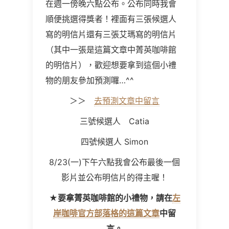
在週一傍晚六點公布。公布同時我會
順便挑選得獎者！裡面有三張候選人
寫的明信片還有三張艾瑪寫的明信片
（其中一張是這篇文章中菁英咖啡館
的明信片），歡迎想要拿到這個小禮
物的朋友參加預測囉…^^
＞＞
去預測文章中留言
三號候選人 Catia
四號候選人 Simon
8/23(一)下午六點我會公布最後一個
影片並公布明信片的得主喔！
★要拿菁英咖啡館的小禮物，請在
左
岸咖啡官方部落格的這篇文章
中留
言。