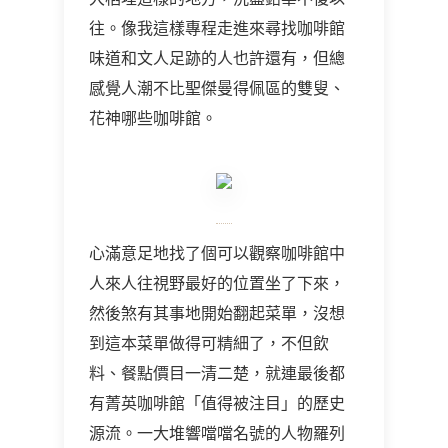
往。像我這樣專程走進來尋找咖啡館
味道和文人足跡的人也許還有，但總
感覺人潮不比聖傑曼得佩區的雙叟、
花神哪些咖啡館。
心滿意足地找了個可以觀察咖啡館中
人來人往視野最好的位置坐了下來，
然後煞有其事地開始翻起菜單，沒想
到這本菜單做得可精細了，不但飲
料、餐點價目一清二楚，就連最後都
有菁英咖啡館「值得被注目」的歷史
源流。一大堆響噹噹名號的人物羅列