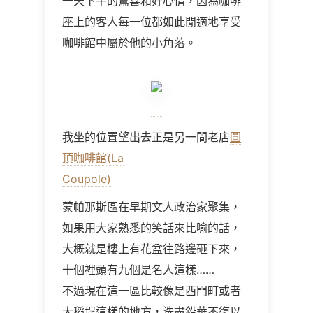
一天下午的驚喜和好心情，因為咖啡
座上的客人每一位都如此閒適地享受
咖啡館中屬於他的小角落。
我坐的位置望出去正是另一間老店
圓
頂咖啡館(La
Coupole)
蒙帕那斯區在早期文人政治家聚集，
如果用大家熟悉的笑話來比喻的話，
大概就是樓上有花盆往路邊砸下來，
十個裡頭有九個是名人這樣……
不過現在這一區比較像是西門町或者
大稻埕這樣的地方，洗盡鉛華不復以