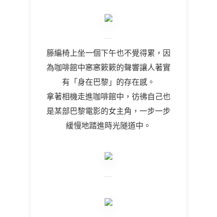
籐編椅上坐一個下午也不覺得累，因
為咖啡館中窸窸簌簌的聲響讓人著實
有「身在巴黎」的存在感。
拿著相機走進咖啡館中，彷彿自己也
是某部巴黎電影的女主角，一步一步
緩慢地踏進時光隧道中。