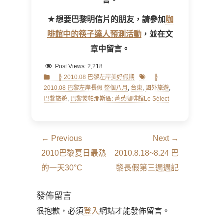
★想要巴黎明信片的朋友，請參加
咖
啡館中的筷子達人預測活動
，並在文
章中留言。
Post Views:
2,218
Categories
Tags
╠ 2010.08 巴黎左岸美好假期
╠
2010.08 巴黎左岸長假 整個八月
,
台東
,
國外旅遊
,
巴黎旅遊
,
巴黎蒙帕那斯區: 菁英咖啡館Le Sélect
文
← Previous
Next →
章
Previous
Next
2010巴黎夏日最熱
2010.8.18~8.24 巴
導
post:
post:
的一天30°C
黎長假第三週週記
覽
發佈留言
很抱歉，必須
登入
網站才能發佈留言。