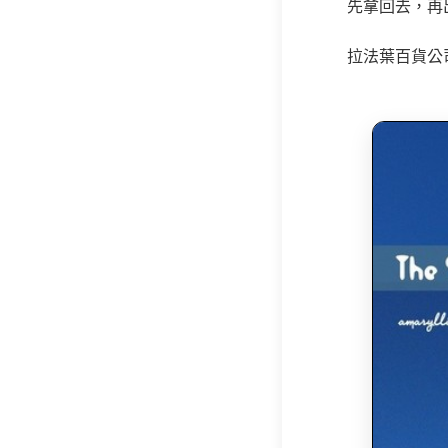
先拿回去，再
拉法葉百貨公