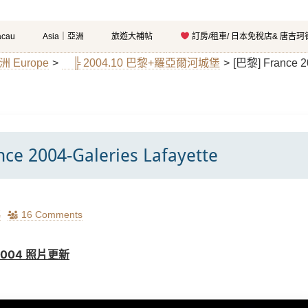
cau
Asia｜亞洲
旅遊大補帖
訂房/租車/ 日本免稅店& 唐吉
洲 Europe
>
╠ 2004.10 巴黎+羅亞爾河城堡
>
[巴黎] France 20
ce 2004-Galeries Lafayette
瑪
16 Comments
l 2004 照片更新