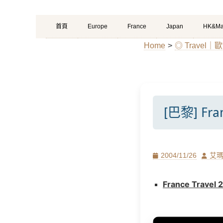
Primary
Skip
首頁
Europe
France
Japan
HK&Ma
Menu
to
Home
>
◎ Travel｜歐
content
[巴黎] Fran
Posted
Author
2004/11/26
艾
on
France Trave