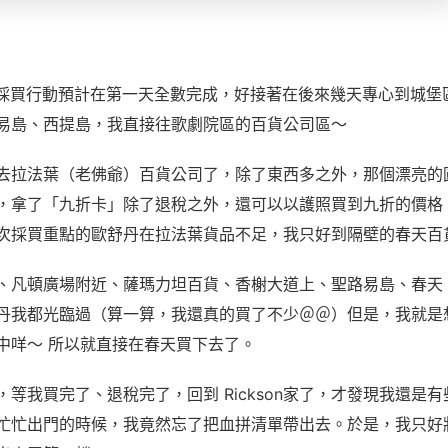
.21 採買行動預計在第一天全數完成，好接著在後來幾天專心到城
易島、西提島，我直接往歌劇院區的百貨公司區～
去拉法葉（老佛爺）百貨公司了，除了東西多之外，那個漂亮的
，拿了「九折卡」除了退稅之外，還可以以護照買到九折的價格
次採買重點的歐舒丹在拉法葉貨品不足，我只好到隔壁的春天百
、凡頓廣場附近、薩瑪力坦百貨、香榭大道上、聖路易島、春天
丹我都光臨過（算一算，我還真的買了不少＠＠）但是，我就是
中咩～ 所以就直接在春天買下去了。
，等我買完了、退稅完了，回到 Rickson家了，才發現我還是
忙忙出門的時候，我竟然忘了把血拼清單帶出去。於是，我只好