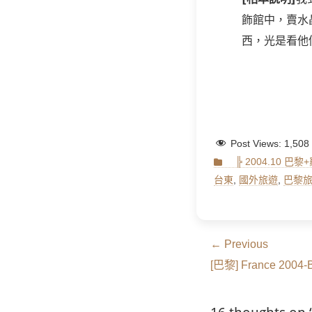
飾館中，賣水晶
西，光是看他
Post Views:
1,508
Categories
╠ 2004.10 巴
台東
,
國外旅遊
,
巴黎
文
← Previous
Previous
章
[巴黎] France 2004-Be
post:
導