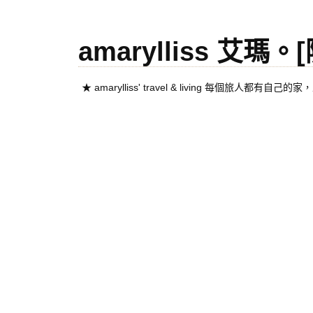
amarylliss 艾瑪
★ amarylliss' travel & living 每個旅人