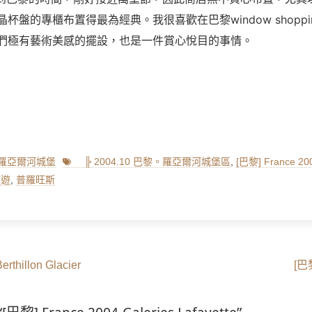
杯盤的專櫃布置得最為經典。我很喜歡在巴黎window shoppi
們極有藝術美感的擺設，也是一件賞心悅目的事情。
Tags
黎+羅亞爾河城堡
╠ 2004.10 巴黎。羅亞爾河城堡區
,
[巴黎] France 200
旅遊
,
普羅旺斯
Next
rthillon Glacier
[巴黎
post: