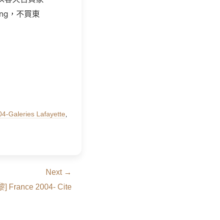
ng，不買東
4-Galeries Lafayette
,
Next →
] France 2004- Cite