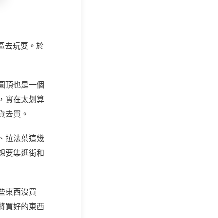
堡區去玩耍。於
圓頂也是一個
，實在太划算
貨去買。
、拉法葉這幾
想要集逛街和
有些東西沒買
將買好的東西