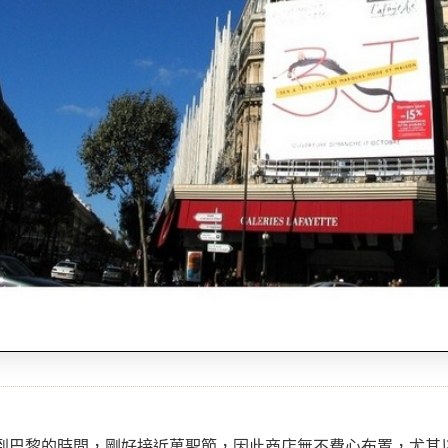
到巴黎的時間，剛好接近萬聖節，因此商店無不費心布置，尤其