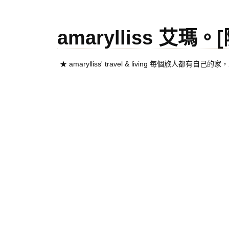
amarylliss 艾瑪
★ amarylliss' travel & living 每個旅人