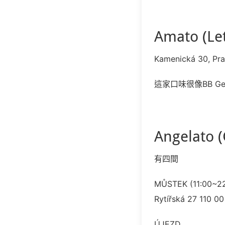
Amato (Le
Kamenická 30, Pra
這家口味很像BB Ge
Angelato (
有四間
MŮSTEK (11:00~22
Rytířská 27 110 0
ÚJEZD