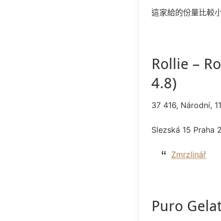
這家給的份量比較
Rollie – R
4.8)
37 416, Národní, 
Slezská 15 Praha 
Zmrzlinář
Puro Gela