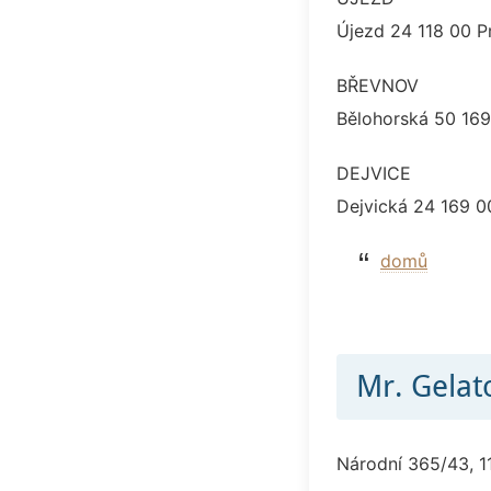
Újezd 24 118 00 P
BŘEVNOV
Bělohorská 50 16
DEJVICE
Dejvická 24 169 0
domů
Mr. Gelat
Národní 365/43, 1