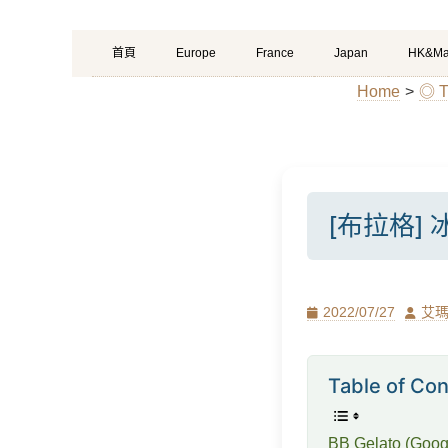
Primary
Skip
首頁
Europe
France
Japan
HK&Ma
Menu
to
Home
>
◎ T
content
[布拉格]
Posted
Author
2022/07/27
艾
on
Table of Con
BB Gelato (Googl