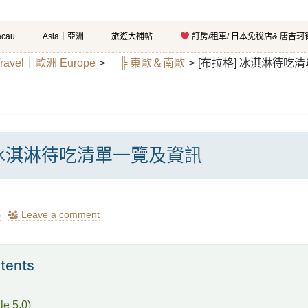
cau
Asia｜亞洲
旅遊大補帖
訂房/租車/ 日本免稅店& 唐吉
ravel｜歐洲 Europe
>
╠ 東歐＆南歐
>
[布拉格] 冰淇淋待吃
 冰淇淋待吃清單一覽及資訊
瑪
Leave a comment
tents
e 5.0)