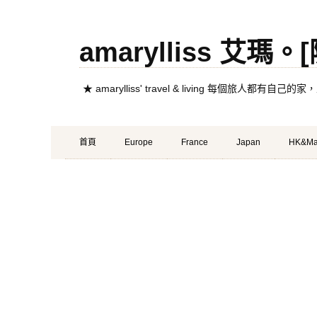
amarylliss 艾瑪
★ amarylliss' travel & living 每個旅人
Primary
Skip
首頁
Europe
France
Japan
HK&Ma
Menu
to
content