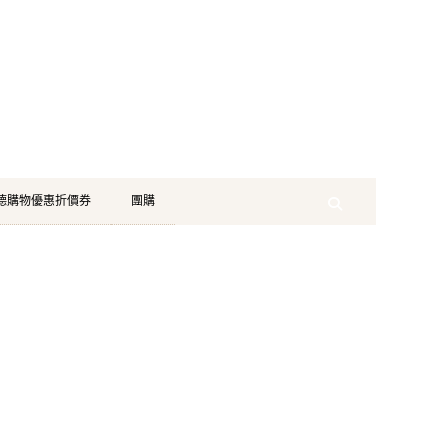
珂德購物優惠折價券
團購
Search