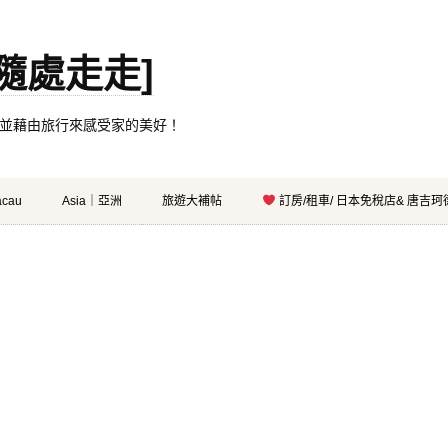
。[隨處走走]
都有自己的家，並藉由旅行來感受家的美好！
cau
Asia｜亞洲
旅遊大補帖
訂房/租車/ 日本免稅店& 唐吉