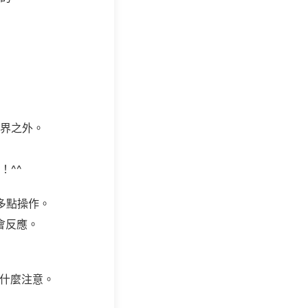
界之外。
！^^
能多點操作。
會反應。
沒什麼注意。