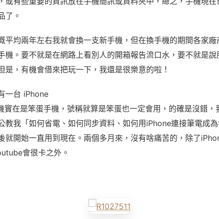
，或有些重要的資訊放在手機簡訊或資料夾中，總之，手機現在
品了。
概平均兩年左右我就會換一支新手機，但在換手機的期間各家廠
手機。要不就是在網路上看別人的開箱報告流口水，要不就是說
但是，有機會借來把玩一下，我還是很樂意的啦！
台 iPhone
手機實在是笨蛋手機，號稱就算是笨蛋也一定會用，的確是沒錯，
公教我「如何省電、如何同步資料、如何用iPhone連接筆電成
後就開始一直用到現在。兩個多月來，沒有啥痛苦的，除了iPho
Youtube會很卡之外。