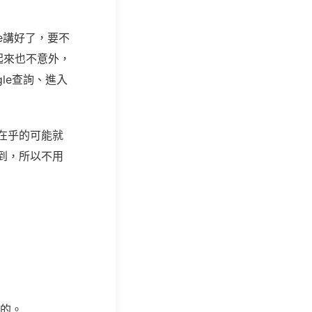
e講好了，要不
說起來也不意外，
gle查詢、進入
在乎的可能就
到，所以不用
的。