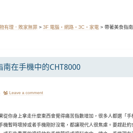
購物有理．敗家無罪
>
3F 電腦‧網路‧3C‧家電
>
帶著美食指南在
南在手機中的CHT8000
瑪
Leave a comment
果從你身上拿走什麼東西會覺得痛苦指數增加，很多人都選「手
手機暫時壞掉或者手機剛好沒電，都讓現代人很焦慮。要趕赴約