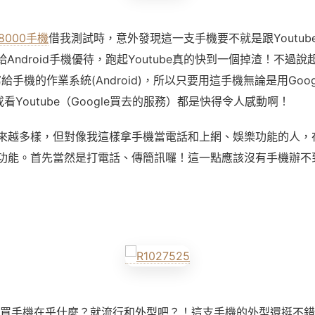
8000手機
借我測試時，意外發現這一支手機要不就是跟Youtub
be給Android手機優待，跑起Youtube真的快到一個掉渣！不過
e寫給手機的作業系統(Android)，所以只要用這手機無論是用Goo
、或看Youtube（Google買去的服務）都是快得令人感動啊！
來越多樣，但對像我這樣拿手機當電話和上網、娛樂功能的人，
功能。首先當然是打電話、傳簡訊囉！這一點應該沒有手機辦不
買手機在乎什麼？就流行和外型吧？！這支手機的外型還挺不錯