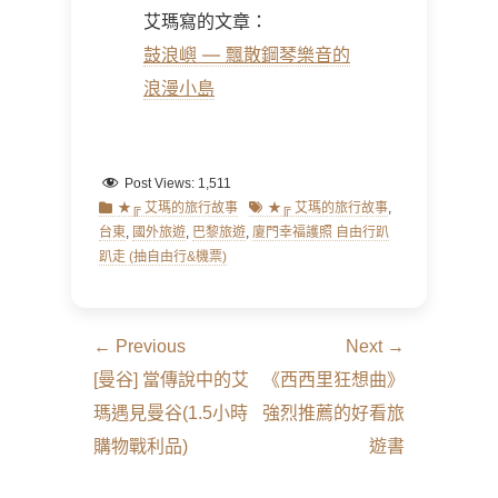
艾瑪寫的文章：
鼓浪嶼 — 飄散鋼琴樂音的
浪漫小島
Post Views:
1,511
Categories
Tags
★╔ 艾瑪的旅行故事
★╔ 艾瑪的旅行故事
,
台東
,
國外旅遊
,
巴黎旅遊
,
廈門幸福護照 自由行趴
趴走 (抽自由行&機票)
文
← Previous
Next →
章
Previous
Next
[曼谷] 當傳說中的艾
《西西里狂想曲》
導
post:
post:
瑪遇見曼谷(1.5小時
強烈推薦的好看旅
覽
購物戰利品)
遊書