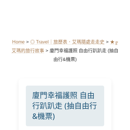
Home
>
◎ Travel｜旅歷表．艾瑪隨處走走史
>
★╔
艾瑪的旅行故事
>
廈門幸福護照 自由行趴趴走 (抽自
由行&機票)
廈門幸福護照 自由
行趴趴走 (抽自由行
&機票)