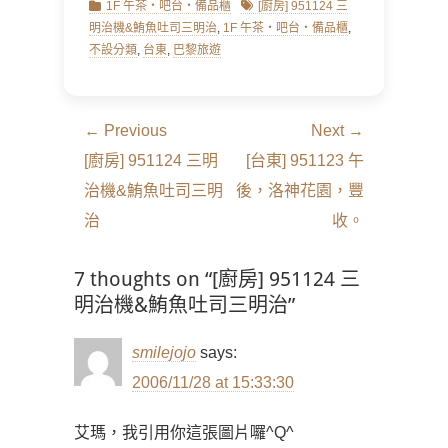
Categories
Tags
1F 午茶‧吧台‧備品櫃
[廚房] 951124 三
明治機&鮪魚吐司三明治
,
1F 午茶‧吧台‧備品櫃
,
不設分類
,
台東
,
巴黎旅遊
文
← Previous
Next →
章
Previous
Next
[廚房] 951124 三明
[台東] 951123 午
導
post:
post:
治機&鮪魚吐司三明
後，洛神花園，豐
覽
治
收。
7 thoughts on “[廚房] 951124 三
明治機&鮪魚吐司三明治”
smilejojo
says:
2006/11/28 at 15:33:30
艾瑪，我引用你這張圖片囉^Q^