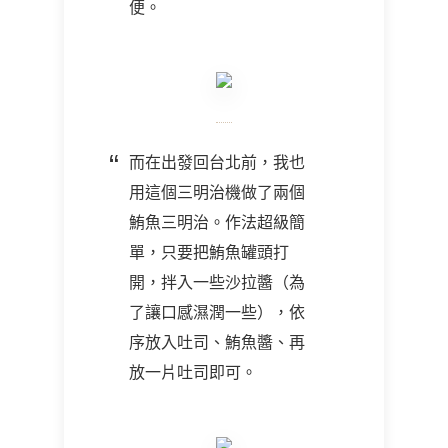
便。
而在出發回台北前，我也
用這個三明治機做了兩個
鮪魚三明治。作法超級簡
單，只要把鮪魚罐頭打
開，拌入一些沙拉醬（為
了讓口感濕潤一些），依
序放入吐司、鮪魚醬、再
放一片吐司即可。