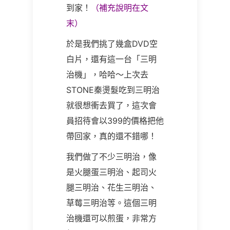
到家！
（補充說明在文
末）
於是我們挑了幾盒DVD空
白片，還有這一台「三明
治機」，哈哈～上次去
STONE秦燙髮吃到三明治
就很想衝去買了，這次會
員招待會以
399
的價格把他
帶回家，真的還不錯哪！
我們做了不少三明治，像
是火腿蛋三明治、起司火
腿三明治、花生三明治、
草莓三明治等。這個三明
治機還可以煎蛋，非常方