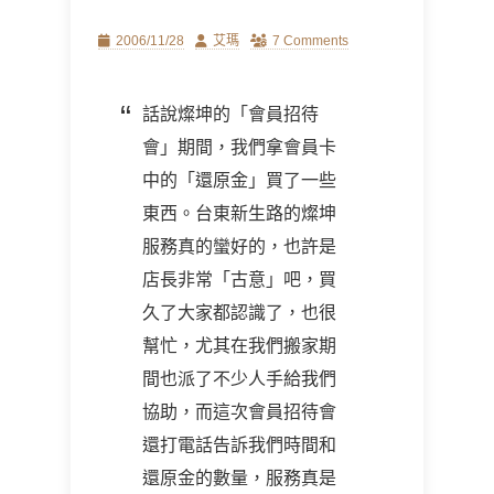
Posted
Author
2006/11/28
艾瑪
7 Comments
on
話說燦坤的「會員招待
會」期間，我們拿會員卡
中的「還原金」買了一些
東西。台東新生路的燦坤
服務真的蠻好的，也許是
店長非常「古意」吧，買
久了大家都認識了，也很
幫忙，尤其在我們搬家期
間也派了不少人手給我們
協助，而這次會員招待會
還打電話告訴我們時間和
還原金的數量，服務真是