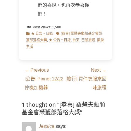
們的喜悅，也再次恭喜你
們！
Post Views:
1,580
Categories
Tags
★ 公告。目錄
[恭喜] 羅慧夫顱顏基金會榮
獲部落格大獎
,
★ 公告。目錄
,
台東
,
巴黎旅遊
,
數位
生活
文
← Previous
Next →
章
Previous
Next
[公告] Pixnet 12/22
[旅行] 買件衣服來回
導
post:
post:
停機加機器
味旅程
覽
1 thought on “[恭喜] 羅慧夫顱顏
基金會榮獲部落格大獎”
Jessica
says: