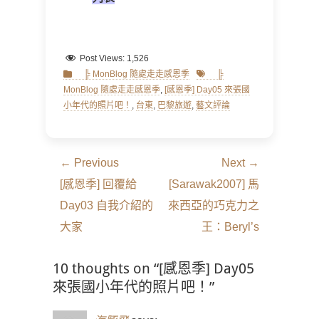
Post Views:
1,526
Categories
Tags
╠ MonBlog 隨處走走感恩季
╠
MonBlog 隨處走走感恩季
,
[感恩季] Day05 來張國
小年代的照片吧！
,
台東
,
巴黎旅遊
,
藝文評論
文
← Previous
Next →
章
Previous
Next
[感恩季] 回覆給
[Sarawak2007] 馬
導
post:
post:
Day03 自我介紹的
來西亞的巧克力之
覽
大家
王：Beryl’s
10 thoughts on “[感恩季] Day05
來張國小年代的照片吧！”