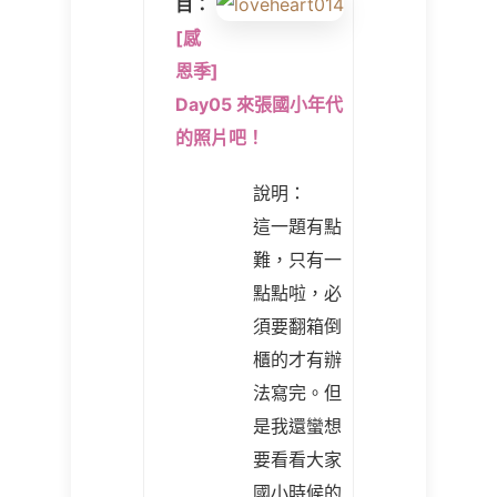
目：
[感
恩季]
Day05 來張國小年代
的照片吧！
說明：
這一題有點
難，只有一
點點啦，必
須要翻箱倒
櫃的才有辦
法寫完。但
是我還蠻想
要看看大家
國小時候的