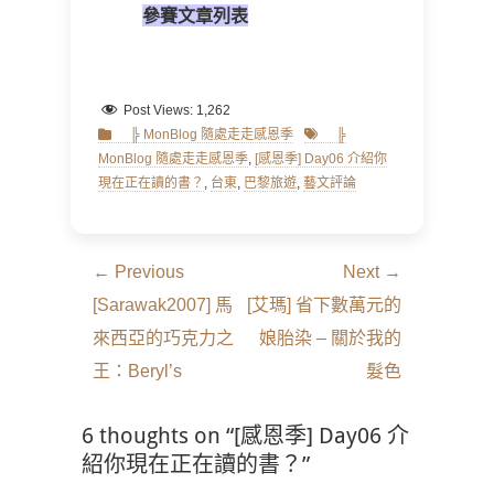
參賽文章列表
Post Views:
1,262
Categories
Tags
╠ MonBlog 隨處走走感恩季
╠
MonBlog 隨處走走感恩季
,
[感恩季] Day06 介紹你
現在正在讀的書？
,
台東
,
巴黎旅遊
,
藝文評論
文
← Previous
Next →
章
Previous
Next
[Sarawak2007] 馬
[艾瑪] 省下數萬元的
導
post:
post:
來西亞的巧克力之
娘胎染 – 關於我的
覽
王：Beryl’s
髮色
6 thoughts on “[感恩季] Day06 介
紹你現在正在讀的書？”