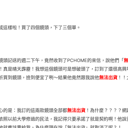
成這樣啦！買了四個鏡頭，下了三個單。
鏡頭記送的週二下午，竟然收到了PCHOME的來信，說他們「
！真是晴天霹靂！我想這個鏡頭可是想破頭了，訂到了還很高興
折買到鏡頭，撿到便宜了咧～結果他竟然跟我說他
無法出貨
！！
心的是：我訂的這兩款鏡頭全部都
無法出貨
！為什麼？？？？網
依照以前大學修過的民法，我記得只要承諾了就是契約啊！他說
他就應該賣給我，為什麼現在說「無法出貨」就取消了呢？！