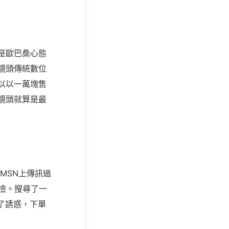
是歐巴桑心態
鏡頭傳統數位
以以一萬塊售
鏡頭就算是最
MSN上傳訊過
快撿。搜尋了一
了誘惑，下單