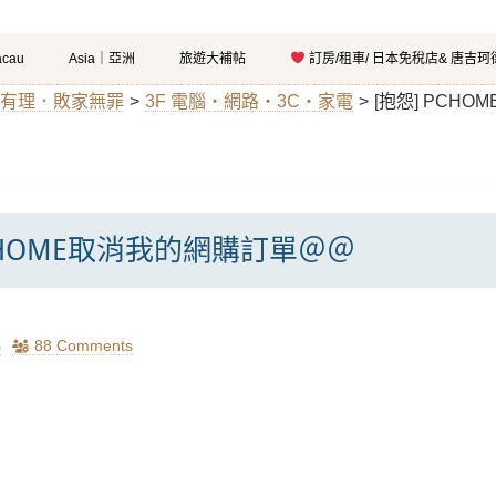
cau
Asia｜亞洲
旅遊大補帖
訂房/租車/ 日本免稅店& 唐吉
物有理．敗家無罪
>
3F 電腦‧網路‧3C‧家電
>
[抱怨] PCH
PCHOME取消我的網購訂單＠＠
瑪
88 Comments