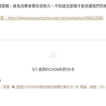
樣耍賴，身為消費者實在很無力，不知道怎麼樣才能保護我們的
http://shopping.pchome.com.tw/campaign/0602288/
3/1
收到
PCHOME
的
1G
卡
2
Tags
C‧家電
[抱怨] PCHOME取消我的網購訂單＠＠
,
3F 電腦‧網路‧3C