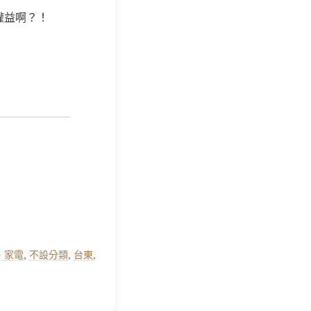
權益啊？！
‧家電
,
不設分類
,
台東
,