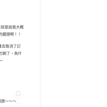
思就是說我大概
的鏡頭啊！！
這樣去取消了訂
也刷了，為什
～
鏡頭～～～