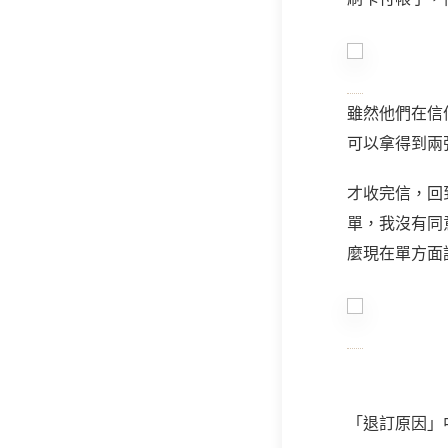
雖然他們在信
可以拿得到兩
才收完信，回
單，我沒有同
麼現在單方面
「退訂原因」