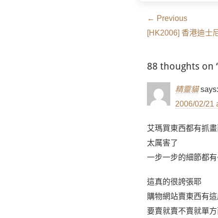
文
← Previous
Previous
章
[HK2006] 香港迪
post:
導
88 thoughts
覽
精靈貓
says
2006/02/21 
艾瑪買東西都有抓畫
太厲害了
一步一步的細節都有~~
這真的很誇張耶
購物網站賣東西有這
要賣就賣不賣就單方面