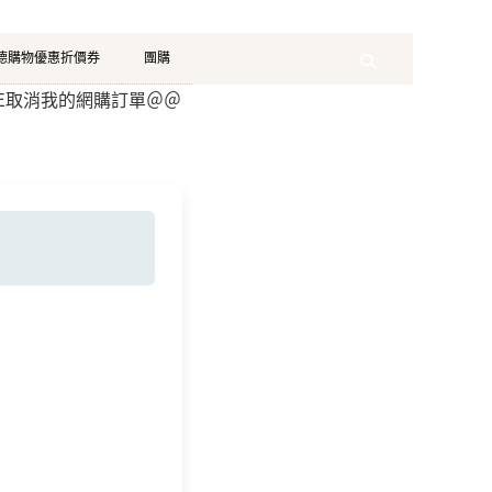
珂德購物優惠折價券
團購
Search
OME取消我的網購訂單＠＠