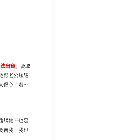
無法出貨
」要取
地跟老公炫耀
太傷心了啦～
路購物不也是
要賣我，我也