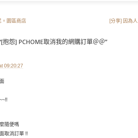
Next
士尼。園區商店
[分享] 因為
post:
 on “[抱怨] PCHOME取消我的網購訂單＠＠”
:
at 09:20:27
面
!!
麼隨便嗎
取消訂單 !!