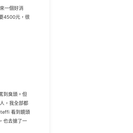
過來一個好消
要
4500
元，很
罵到臭頭。但
的人，我全部都
teffi
看到鏡頭
，也去搶了一