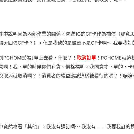
件中說明因為內部作業的關係，會送
1G
的CF卡作為補償（那意
張
or
四張CF卡？），但是我缺的是鏡頭不是CF卡啊～ 我要我訂
到PCHOME的訂單上去看，什麼？！
取消訂單
！PCHOME就
意啊！我下單的時候你們有貨、價格標明，我同意才下單的，卡
說取消就取消啊？！消費者的權益應該這樣被看待的嗎？！嗚嗚
中竟然寫著「其他」，我沒有退訂啊～ 我沒有
… …
我要我訂的