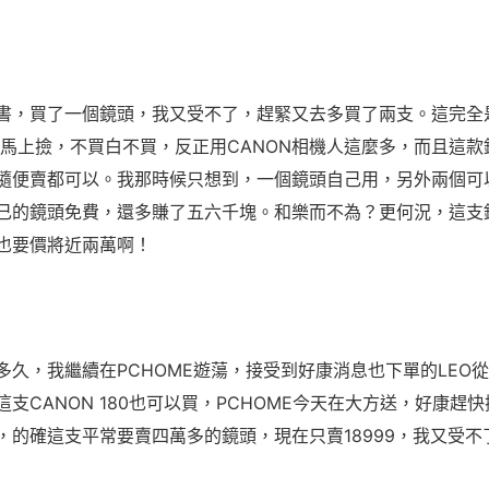
書，買了一個鏡頭，我又受不了，趕緊又去多買了兩支。這完全
宜馬上撿，不買白不買，反正用CANON相機人這麼多，而且這款
隨便賣都可以。我那時候只想到，一個鏡頭自己用，另外兩個可
己的鏡頭免費，還多賺了五六千塊。和樂而不為？更何況，這支
也要價將近兩萬啊！
多久，我繼續在PCHOME遊蕩，接受到好康消息也下單的LEO從
這支
CANON 180
也可以買，PCHOME今天在大方送，好康趕
，的確這支平常要賣四萬多的鏡頭，現在只賣
18999
，我又受不