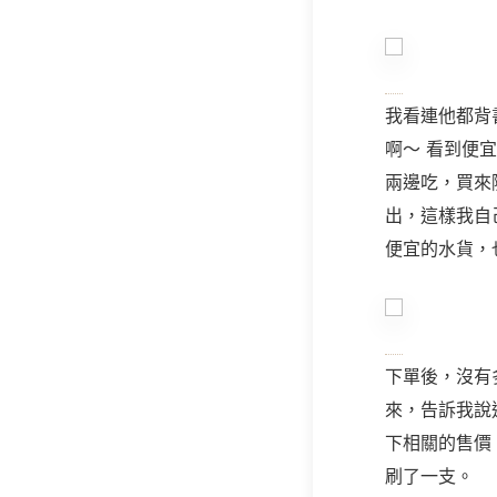
我看連他都背
啊～ 看到便
兩邊吃，買來
出，這樣我自
便宜的水貨，
下單後，沒有
來，告訴我說
下相關的售價
刷了一支。