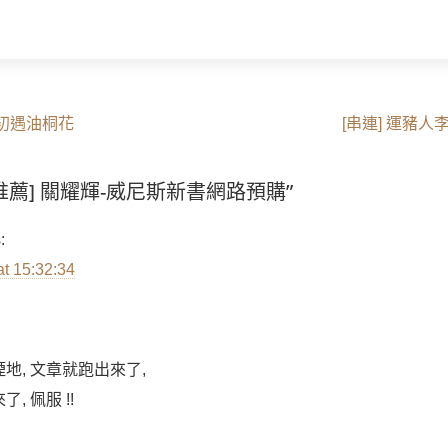
Next
。初遇油桐花
[串連] 運豬
post:
on “[推薦] 關耀輝-威尼斯新書網路預購”
:
at 15:32:34
地, 文章就跑出來了,
, 佩服 !!