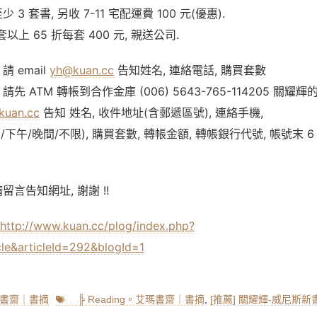
 3 套書, 另收 7-11 宅配運費 100 元(優惠).
套以上 65 折每套 400 元, 親送公司.
請 email
yh@kuan.cc
告知姓名, 連絡電話, 購買套數
請先 ATM 轉帳到合作金庫 (006) 5643-765-114205 關耀輝
kuan.cc
告知 姓名, 收件地址(含郵遞區號), 連絡手機,
下午/晚間/不限), 購買套數, 轉帳金額, 轉帳銀行代號, 帳號末 6
留言告知網址, 謝謝 !!
http://www.kuan.cc/plog/index.php?
le&articleId=292&blogId=1
Tags
艾瑪書齋｜書摘
╠ Reading。艾瑪書齋｜書摘
,
[推薦] 關耀輝-威尼斯