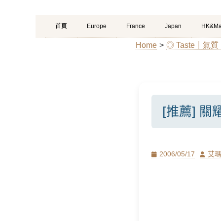
Primary
Skip
首頁
Europe
France
Japan
HK&Ma
Menu
to
Home
>
◎ Taste｜
content
[推薦] 
Posted
Author
2006/05/17
艾
on