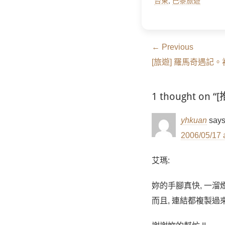
台東
,
巴黎旅遊
文
← Previous
Previous
章
[旅遊] 羅馬奇遇記
post:
導
1 thought 
覽
yhkuan
says
2006/05/17 
艾瑪:
妳的手腳真快, 一溜煙
而且, 連結都複製過來了