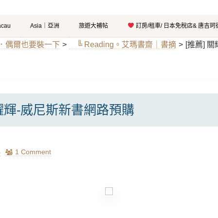
cau
Asia｜亞洲
旅遊大補帖
訂房/租車/ 日本免稅店& 唐吉
氣質．偶爾也要裝一下
>
╚ Reading。艾瑪書齋｜書摘
>
[推薦] 
關耀輝-威尼斯新書網路預購
瑪
1 Comment