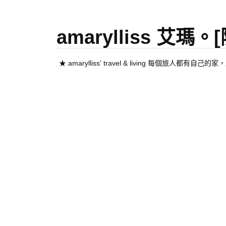
amarylliss 艾瑪
★ amarylliss' travel & living 每個旅人